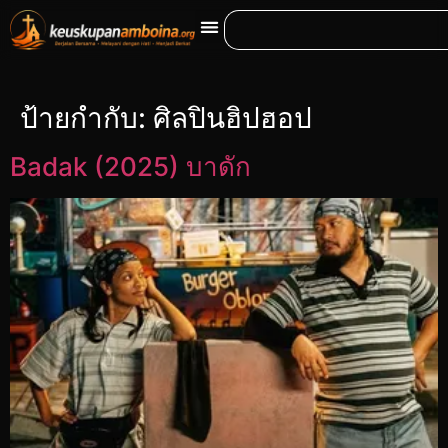
ป้ายกำกับ:
ศิลปินฮิปฮอป
Badak (2025) บาดัก