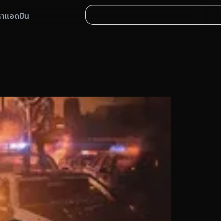
หาแอดมิน