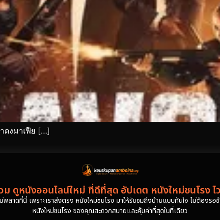
่าดงมาเฟีย […]
ม ดูหนังออนไลน์ใหม่ ที่ดีที่สุด อัปเดต หนังใหม่ชนโรง ไ
งไม่พลาดที่นี่ เพราะเราส่งตรง หนังใหม่ชนโรง มาให้รับชมถึงบ้านแบบทันใจ ไม่ต้องรอข้าม
หนังใหม่ชนโรง ของคุณสะดวกสบายและคุ้มค่าที่สุดในที่เดียว