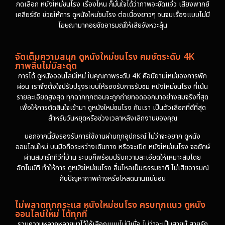
กดเลือก หนังใหม่ชนโรง เรื่องไหน ก็มั่นใจได้ว่าภาพจะชัดแจ๋ว เสียงพากย์
เคลียร์ชัด ช่วยให้การ ดูหนังใหม่ชนโรง ต่อเนื่องยาวๆ จนจบเรื่องแบบไม่มี
โฆษณามาคอยขัดอารมณ์ให้เสียจังหวะลุ้น
จัดเต็มความสนุก ดูหนังใหม่ชนโรง คมชัดระดับ 4K
ภาพลื่นไม่มีสะดุด
การได้ ดูหนังออนไลน์ใหม่ ในคุณภาพระดับ 4K คือนิยามใหม่ของการพัก
ผ่อน เราจึงตั้งใจปรับปรุงระบบให้รองรับการรับชม หนังใหม่ชนโรง ที่เน้น
รายละเอียดสูงสุด ทุกฉากทุกตอนจะถูกถ่ายทอดออกมาอย่างสมจริงที่สุด
เพื่อให้การตัดสินใจเข้ามา ดูหนังใหม่ชนโรง กับเรา เป็นตัวเลือกที่ดีที่สุด
สำหรับวันหยุดหรือช่วงเวลาหลังเลิกงานของคุณ
นอกจากนี้ยังรองรับการใช้งานผ่านทุกอุปกรณ์ ไม่ว่าจะอยาก ดูหนัง
ออนไลน์ใหม่ บนมือถือระหว่างเดินทาง หรือจะเปิด หนังใหม่ชนโรง จอยักษ์
ผ่านสมาร์ททีวีที่บ้าน ระบบก็พร้อมปรับความละเอียดให้เหมาะสมโดย
อัตโนมัติ ทำให้การ ดูหนังใหม่ชนโรง ลื่นไหลเป็นธรรมชาติ ไม่เสียอารมณ์
กับปัญหาภาพค้างหรือโหลดนานแน่นอน
ไม่พลาดทุกกระแส หนังใหม่ชนโรง ครบทุกแนว ดูหนัง
ออนไลน์ใหม่ ได้ทุกที่
รวมความหลากหลายมาไว้ให้เลือกแบบไม่มีเบื่อ ไม่ว่าจะเป็นสายบู๊ สายรัก