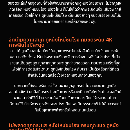
ของตัวเล่นก็คือจุดเด่นที่ตั้งใจพัฒนามาเพื่อคนดูหนังโดยเฉพาะ ไม่ว่าคุณจะ
กดเลือก หนังใหม่ชนโรง เรื่องไหน ก็มั่นใจได้ว่าภาพจะชัดแจ๋ว เสียงพากย์
เคลียร์ชัด ช่วยให้การ ดูหนังใหม่ชนโรง ต่อเนื่องยาวๆ จนจบเรื่องแบบไม่มี
โฆษณามาคอยขัดอารมณ์ให้เสียจังหวะลุ้น
จัดเต็มความสนุก ดูหนังใหม่ชนโรง คมชัดระดับ 4K
ภาพลื่นไม่มีสะดุด
การได้ ดูหนังออนไลน์ใหม่ ในคุณภาพระดับ 4K คือนิยามใหม่ของการพัก
ผ่อน เราจึงตั้งใจปรับปรุงระบบให้รองรับการรับชม หนังใหม่ชนโรง ที่เน้น
รายละเอียดสูงสุด ทุกฉากทุกตอนจะถูกถ่ายทอดออกมาอย่างสมจริงที่สุด
เพื่อให้การตัดสินใจเข้ามา ดูหนังใหม่ชนโรง กับเรา เป็นตัวเลือกที่ดีที่สุด
สำหรับวันหยุดหรือช่วงเวลาหลังเลิกงานของคุณ
นอกจากนี้ยังรองรับการใช้งานผ่านทุกอุปกรณ์ ไม่ว่าจะอยาก ดูหนัง
ออนไลน์ใหม่ บนมือถือระหว่างเดินทาง หรือจะเปิด หนังใหม่ชนโรง จอยักษ์
ผ่านสมาร์ททีวีที่บ้าน ระบบก็พร้อมปรับความละเอียดให้เหมาะสมโดย
อัตโนมัติ ทำให้การ ดูหนังใหม่ชนโรง ลื่นไหลเป็นธรรมชาติ ไม่เสียอารมณ์
กับปัญหาภาพค้างหรือโหลดนานแน่นอน
ไม่พลาดทุกกระแส หนังใหม่ชนโรง ครบทุกแนว ดูหนัง