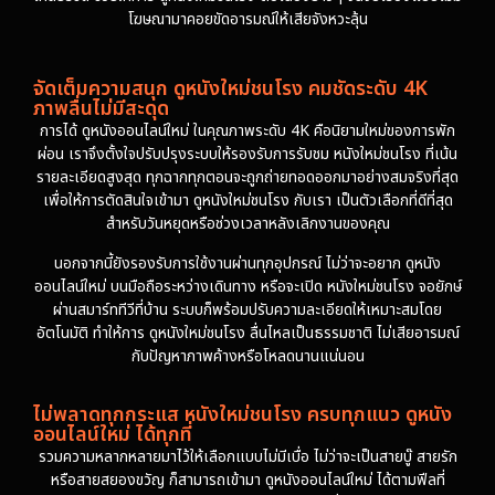
โฆษณามาคอยขัดอารมณ์ให้เสียจังหวะลุ้น
จัดเต็มความสนุก ดูหนังใหม่ชนโรง คมชัดระดับ 4K
ภาพลื่นไม่มีสะดุด
การได้ ดูหนังออนไลน์ใหม่ ในคุณภาพระดับ 4K คือนิยามใหม่ของการพัก
ผ่อน เราจึงตั้งใจปรับปรุงระบบให้รองรับการรับชม หนังใหม่ชนโรง ที่เน้น
รายละเอียดสูงสุด ทุกฉากทุกตอนจะถูกถ่ายทอดออกมาอย่างสมจริงที่สุด
เพื่อให้การตัดสินใจเข้ามา ดูหนังใหม่ชนโรง กับเรา เป็นตัวเลือกที่ดีที่สุด
สำหรับวันหยุดหรือช่วงเวลาหลังเลิกงานของคุณ
นอกจากนี้ยังรองรับการใช้งานผ่านทุกอุปกรณ์ ไม่ว่าจะอยาก ดูหนัง
ออนไลน์ใหม่ บนมือถือระหว่างเดินทาง หรือจะเปิด หนังใหม่ชนโรง จอยักษ์
ผ่านสมาร์ททีวีที่บ้าน ระบบก็พร้อมปรับความละเอียดให้เหมาะสมโดย
อัตโนมัติ ทำให้การ ดูหนังใหม่ชนโรง ลื่นไหลเป็นธรรมชาติ ไม่เสียอารมณ์
กับปัญหาภาพค้างหรือโหลดนานแน่นอน
ไม่พลาดทุกกระแส หนังใหม่ชนโรง ครบทุกแนว ดูหนัง
ออนไลน์ใหม่ ได้ทุกที่
รวมความหลากหลายมาไว้ให้เลือกแบบไม่มีเบื่อ ไม่ว่าจะเป็นสายบู๊ สายรัก
หรือสายสยองขวัญ ก็สามารถเข้ามา ดูหนังออนไลน์ใหม่ ได้ตามฟีลที่