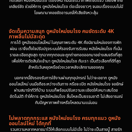
กดเลือก หนังใหม่ชนโรง เรื่องไหน ก็มั่นใจได้ว่าภาพจะชัดแจ๋ว เสียงพากย์
เคลียร์ชัด ช่วยให้การ ดูหนังใหม่ชนโรง ต่อเนื่องยาวๆ จนจบเรื่องแบบไม่มี
โฆษณามาคอยขัดอารมณ์ให้เสียจังหวะลุ้น
จัดเต็มความสนุก ดูหนังใหม่ชนโรง คมชัดระดับ 4K
ภาพลื่นไม่มีสะดุด
การได้ ดูหนังออนไลน์ใหม่ ในคุณภาพระดับ 4K คือนิยามใหม่ของการพัก
ผ่อน เราจึงตั้งใจปรับปรุงระบบให้รองรับการรับชม หนังใหม่ชนโรง ที่เน้น
รายละเอียดสูงสุด ทุกฉากทุกตอนจะถูกถ่ายทอดออกมาอย่างสมจริงที่สุด
เพื่อให้การตัดสินใจเข้ามา ดูหนังใหม่ชนโรง กับเรา เป็นตัวเลือกที่ดีที่สุด
สำหรับวันหยุดหรือช่วงเวลาหลังเลิกงานของคุณ
นอกจากนี้ยังรองรับการใช้งานผ่านทุกอุปกรณ์ ไม่ว่าจะอยาก ดูหนัง
ออนไลน์ใหม่ บนมือถือระหว่างเดินทาง หรือจะเปิด หนังใหม่ชนโรง จอยักษ์
ผ่านสมาร์ททีวีที่บ้าน ระบบก็พร้อมปรับความละเอียดให้เหมาะสมโดย
อัตโนมัติ ทำให้การ ดูหนังใหม่ชนโรง ลื่นไหลเป็นธรรมชาติ ไม่เสียอารมณ์
กับปัญหาภาพค้างหรือโหลดนานแน่นอน
ไม่พลาดทุกกระแส หนังใหม่ชนโรง ครบทุกแนว ดูหนัง
ออนไลน์ใหม่ ได้ทุกที่
รวมความหลากหลายมาไว้ให้เลือกแบบไม่มีเบื่อ ไม่ว่าจะเป็นสายบู๊ สายรัก