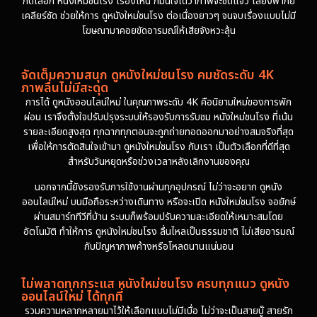
กดเลือก หนังใหม่ชนโรง เรื่องไหน ก็มั่นใจได้ว่าภาพจะชัดแจ๋ว เสียงพากย์
เคลียร์ชัด ช่วยให้การ ดูหนังใหม่ชนโรง ต่อเนื่องยาวๆ จนจบเรื่องแบบไม่มี
โฆษณามาคอยขัดอารมณ์ให้เสียจังหวะลุ้น
จัดเต็มความสนุก ดูหนังใหม่ชนโรง คมชัดระดับ 4K
ภาพลื่นไม่มีสะดุด
การได้ ดูหนังออนไลน์ใหม่ ในคุณภาพระดับ 4K คือนิยามใหม่ของการพัก
ผ่อน เราจึงตั้งใจปรับปรุงระบบให้รองรับการรับชม หนังใหม่ชนโรง ที่เน้น
รายละเอียดสูงสุด ทุกฉากทุกตอนจะถูกถ่ายทอดออกมาอย่างสมจริงที่สุด
เพื่อให้การตัดสินใจเข้ามา ดูหนังใหม่ชนโรง กับเรา เป็นตัวเลือกที่ดีที่สุด
สำหรับวันหยุดหรือช่วงเวลาหลังเลิกงานของคุณ
นอกจากนี้ยังรองรับการใช้งานผ่านทุกอุปกรณ์ ไม่ว่าจะอยาก ดูหนัง
ออนไลน์ใหม่ บนมือถือระหว่างเดินทาง หรือจะเปิด หนังใหม่ชนโรง จอยักษ์
ผ่านสมาร์ททีวีที่บ้าน ระบบก็พร้อมปรับความละเอียดให้เหมาะสมโดย
อัตโนมัติ ทำให้การ ดูหนังใหม่ชนโรง ลื่นไหลเป็นธรรมชาติ ไม่เสียอารมณ์
กับปัญหาภาพค้างหรือโหลดนานแน่นอน
ไม่พลาดทุกกระแส หนังใหม่ชนโรง ครบทุกแนว ดูหนัง
ออนไลน์ใหม่ ได้ทุกที่
รวมความหลากหลายมาไว้ให้เลือกแบบไม่มีเบื่อ ไม่ว่าจะเป็นสายบู๊ สายรัก