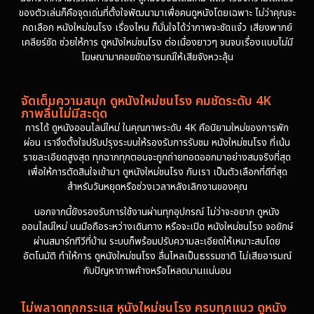
ของตัวเล่นก็คือจุดเด่นที่ตั้งใจพัฒนามาเพื่อคนดูหนังโดยเฉพาะ ไม่ว่าคุณจะ
กดเลือก หนังใหม่ชนโรง เรื่องไหน ก็มั่นใจได้ว่าภาพจะชัดแจ๋ว เสียงพากย์
เคลียร์ชัด ช่วยให้การ ดูหนังใหม่ชนโรง ต่อเนื่องยาวๆ จนจบเรื่องแบบไม่มี
โฆษณามาคอยขัดอารมณ์ให้เสียจังหวะลุ้น
จัดเต็มความสนุก ดูหนังใหม่ชนโรง คมชัดระดับ 4K
ภาพลื่นไม่มีสะดุด
การได้ ดูหนังออนไลน์ใหม่ ในคุณภาพระดับ 4K คือนิยามใหม่ของการพัก
ผ่อน เราจึงตั้งใจปรับปรุงระบบให้รองรับการรับชม หนังใหม่ชนโรง ที่เน้น
รายละเอียดสูงสุด ทุกฉากทุกตอนจะถูกถ่ายทอดออกมาอย่างสมจริงที่สุด
เพื่อให้การตัดสินใจเข้ามา ดูหนังใหม่ชนโรง กับเรา เป็นตัวเลือกที่ดีที่สุด
สำหรับวันหยุดหรือช่วงเวลาหลังเลิกงานของคุณ
นอกจากนี้ยังรองรับการใช้งานผ่านทุกอุปกรณ์ ไม่ว่าจะอยาก ดูหนัง
ออนไลน์ใหม่ บนมือถือระหว่างเดินทาง หรือจะเปิด หนังใหม่ชนโรง จอยักษ์
ผ่านสมาร์ททีวีที่บ้าน ระบบก็พร้อมปรับความละเอียดให้เหมาะสมโดย
อัตโนมัติ ทำให้การ ดูหนังใหม่ชนโรง ลื่นไหลเป็นธรรมชาติ ไม่เสียอารมณ์
กับปัญหาภาพค้างหรือโหลดนานแน่นอน
ไม่พลาดทุกกระแส หนังใหม่ชนโรง ครบทุกแนว ดูหนัง