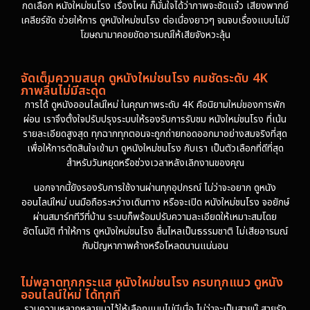
กดเลือก หนังใหม่ชนโรง เรื่องไหน ก็มั่นใจได้ว่าภาพจะชัดแจ๋ว เสียงพากย์
เคลียร์ชัด ช่วยให้การ ดูหนังใหม่ชนโรง ต่อเนื่องยาวๆ จนจบเรื่องแบบไม่มี
โฆษณามาคอยขัดอารมณ์ให้เสียจังหวะลุ้น
จัดเต็มความสนุก ดูหนังใหม่ชนโรง คมชัดระดับ 4K
ภาพลื่นไม่มีสะดุด
การได้ ดูหนังออนไลน์ใหม่ ในคุณภาพระดับ 4K คือนิยามใหม่ของการพัก
ผ่อน เราจึงตั้งใจปรับปรุงระบบให้รองรับการรับชม หนังใหม่ชนโรง ที่เน้น
รายละเอียดสูงสุด ทุกฉากทุกตอนจะถูกถ่ายทอดออกมาอย่างสมจริงที่สุด
เพื่อให้การตัดสินใจเข้ามา ดูหนังใหม่ชนโรง กับเรา เป็นตัวเลือกที่ดีที่สุด
สำหรับวันหยุดหรือช่วงเวลาหลังเลิกงานของคุณ
นอกจากนี้ยังรองรับการใช้งานผ่านทุกอุปกรณ์ ไม่ว่าจะอยาก ดูหนัง
ออนไลน์ใหม่ บนมือถือระหว่างเดินทาง หรือจะเปิด หนังใหม่ชนโรง จอยักษ์
ผ่านสมาร์ททีวีที่บ้าน ระบบก็พร้อมปรับความละเอียดให้เหมาะสมโดย
อัตโนมัติ ทำให้การ ดูหนังใหม่ชนโรง ลื่นไหลเป็นธรรมชาติ ไม่เสียอารมณ์
กับปัญหาภาพค้างหรือโหลดนานแน่นอน
ไม่พลาดทุกกระแส หนังใหม่ชนโรง ครบทุกแนว ดูหนัง
ออนไลน์ใหม่ ได้ทุกที่
รวมความหลากหลายมาไว้ให้เลือกแบบไม่มีเบื่อ ไม่ว่าจะเป็นสายบู๊ สายรัก