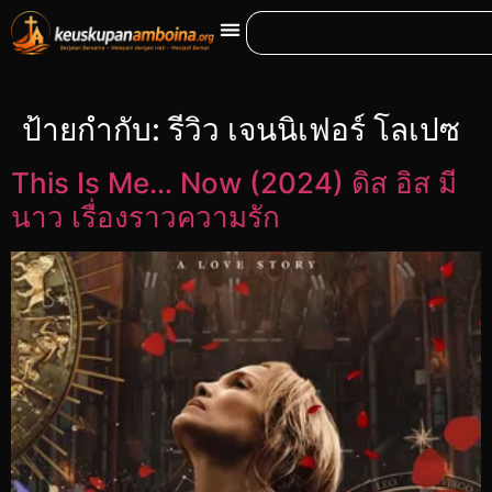
ป้ายกำกับ:
รีวิว เจนนิเฟอร์ โลเปซ
This Is Me… Now (2024) ดิส อิส มี
นาว เรื่องราวความรัก