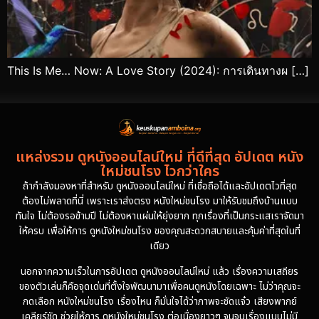
This Is Me… Now: A Love Story (2024): การเดินทางผ […]
แหล่งรวม ดูหนังออนไลน์ใหม่ ที่ดีที่สุด อัปเดต หนัง
ใหม่ชนโรง ไวกว่าใคร
ถ้ากำลังมองหาที่สำหรับ ดูหนังออนไลน์ใหม่ ที่เชื่อถือได้และอัปเดตไวที่สุด
ต้องไม่พลาดที่นี่ เพราะเราส่งตรง หนังใหม่ชนโรง มาให้รับชมถึงบ้านแบบ
ทันใจ ไม่ต้องรอข้ามปี ไม่ต้องหาแผ่นให้ยุ่งยาก ทุกเรื่องที่เป็นกระแสเราจัดมา
ให้ครบ เพื่อให้การ ดูหนังใหม่ชนโรง ของคุณสะดวกสบายและคุ้มค่าที่สุดในที่
เดียว
นอกจากความเร็วในการอัปเดต ดูหนังออนไลน์ใหม่ แล้ว เรื่องความเสถียร
ของตัวเล่นก็คือจุดเด่นที่ตั้งใจพัฒนามาเพื่อคนดูหนังโดยเฉพาะ ไม่ว่าคุณจะ
กดเลือก หนังใหม่ชนโรง เรื่องไหน ก็มั่นใจได้ว่าภาพจะชัดแจ๋ว เสียงพากย์
เคลียร์ชัด ช่วยให้การ ดูหนังใหม่ชนโรง ต่อเนื่องยาวๆ จนจบเรื่องแบบไม่มี