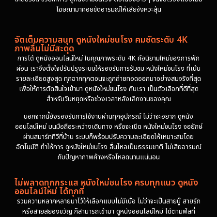
โฆษณามาคอยขัดอารมณ์ให้เสียจังหวะลุ้น
จัดเต็มความสนุก ดูหนังใหม่ชนโรง คมชัดระดับ 4K
ภาพลื่นไม่มีสะดุด
การได้ ดูหนังออนไลน์ใหม่ ในคุณภาพระดับ 4K คือนิยามใหม่ของการพัก
ผ่อน เราจึงตั้งใจปรับปรุงระบบให้รองรับการรับชม หนังใหม่ชนโรง ที่เน้น
รายละเอียดสูงสุด ทุกฉากทุกตอนจะถูกถ่ายทอดออกมาอย่างสมจริงที่สุด
เพื่อให้การตัดสินใจเข้ามา ดูหนังใหม่ชนโรง กับเรา เป็นตัวเลือกที่ดีที่สุด
สำหรับวันหยุดหรือช่วงเวลาหลังเลิกงานของคุณ
นอกจากนี้ยังรองรับการใช้งานผ่านทุกอุปกรณ์ ไม่ว่าจะอยาก ดูหนัง
ออนไลน์ใหม่ บนมือถือระหว่างเดินทาง หรือจะเปิด หนังใหม่ชนโรง จอยักษ์
ผ่านสมาร์ททีวีที่บ้าน ระบบก็พร้อมปรับความละเอียดให้เหมาะสมโดย
อัตโนมัติ ทำให้การ ดูหนังใหม่ชนโรง ลื่นไหลเป็นธรรมชาติ ไม่เสียอารมณ์
กับปัญหาภาพค้างหรือโหลดนานแน่นอน
ไม่พลาดทุกกระแส หนังใหม่ชนโรง ครบทุกแนว ดูหนัง
ออนไลน์ใหม่ ได้ทุกที่
รวมความหลากหลายมาไว้ให้เลือกแบบไม่มีเบื่อ ไม่ว่าจะเป็นสายบู๊ สายรัก
หรือสายสยองขวัญ ก็สามารถเข้ามา ดูหนังออนไลน์ใหม่ ได้ตามฟีลที่