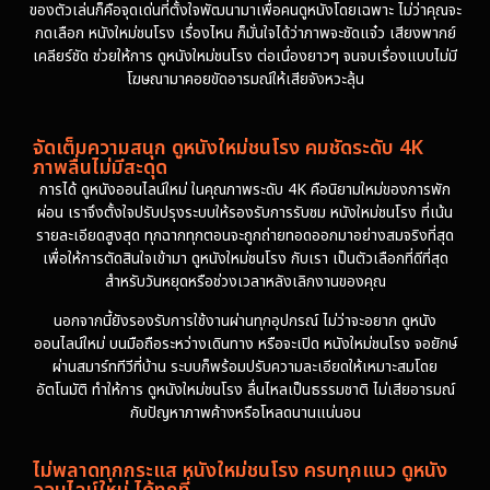
ของตัวเล่นก็คือจุดเด่นที่ตั้งใจพัฒนามาเพื่อคนดูหนังโดยเฉพาะ ไม่ว่าคุณจะ
กดเลือก หนังใหม่ชนโรง เรื่องไหน ก็มั่นใจได้ว่าภาพจะชัดแจ๋ว เสียงพากย์
เคลียร์ชัด ช่วยให้การ ดูหนังใหม่ชนโรง ต่อเนื่องยาวๆ จนจบเรื่องแบบไม่มี
โฆษณามาคอยขัดอารมณ์ให้เสียจังหวะลุ้น
จัดเต็มความสนุก ดูหนังใหม่ชนโรง คมชัดระดับ 4K
ภาพลื่นไม่มีสะดุด
การได้ ดูหนังออนไลน์ใหม่ ในคุณภาพระดับ 4K คือนิยามใหม่ของการพัก
ผ่อน เราจึงตั้งใจปรับปรุงระบบให้รองรับการรับชม หนังใหม่ชนโรง ที่เน้น
รายละเอียดสูงสุด ทุกฉากทุกตอนจะถูกถ่ายทอดออกมาอย่างสมจริงที่สุด
เพื่อให้การตัดสินใจเข้ามา ดูหนังใหม่ชนโรง กับเรา เป็นตัวเลือกที่ดีที่สุด
สำหรับวันหยุดหรือช่วงเวลาหลังเลิกงานของคุณ
นอกจากนี้ยังรองรับการใช้งานผ่านทุกอุปกรณ์ ไม่ว่าจะอยาก ดูหนัง
ออนไลน์ใหม่ บนมือถือระหว่างเดินทาง หรือจะเปิด หนังใหม่ชนโรง จอยักษ์
ผ่านสมาร์ททีวีที่บ้าน ระบบก็พร้อมปรับความละเอียดให้เหมาะสมโดย
อัตโนมัติ ทำให้การ ดูหนังใหม่ชนโรง ลื่นไหลเป็นธรรมชาติ ไม่เสียอารมณ์
กับปัญหาภาพค้างหรือโหลดนานแน่นอน
ไม่พลาดทุกกระแส หนังใหม่ชนโรง ครบทุกแนว ดูหนัง