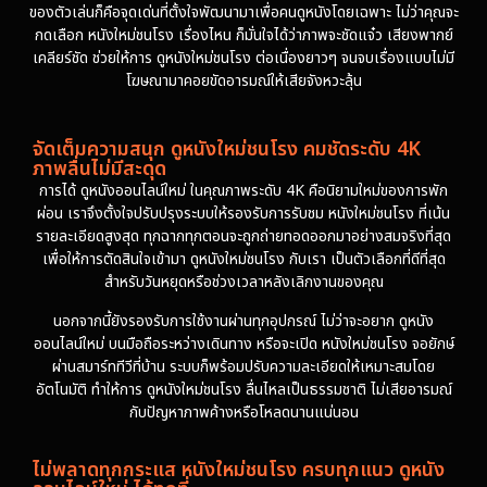
ของตัวเล่นก็คือจุดเด่นที่ตั้งใจพัฒนามาเพื่อคนดูหนังโดยเฉพาะ ไม่ว่าคุณจะ
กดเลือก หนังใหม่ชนโรง เรื่องไหน ก็มั่นใจได้ว่าภาพจะชัดแจ๋ว เสียงพากย์
เคลียร์ชัด ช่วยให้การ ดูหนังใหม่ชนโรง ต่อเนื่องยาวๆ จนจบเรื่องแบบไม่มี
โฆษณามาคอยขัดอารมณ์ให้เสียจังหวะลุ้น
จัดเต็มความสนุก ดูหนังใหม่ชนโรง คมชัดระดับ 4K
ภาพลื่นไม่มีสะดุด
การได้ ดูหนังออนไลน์ใหม่ ในคุณภาพระดับ 4K คือนิยามใหม่ของการพัก
ผ่อน เราจึงตั้งใจปรับปรุงระบบให้รองรับการรับชม หนังใหม่ชนโรง ที่เน้น
รายละเอียดสูงสุด ทุกฉากทุกตอนจะถูกถ่ายทอดออกมาอย่างสมจริงที่สุด
เพื่อให้การตัดสินใจเข้ามา ดูหนังใหม่ชนโรง กับเรา เป็นตัวเลือกที่ดีที่สุด
สำหรับวันหยุดหรือช่วงเวลาหลังเลิกงานของคุณ
นอกจากนี้ยังรองรับการใช้งานผ่านทุกอุปกรณ์ ไม่ว่าจะอยาก ดูหนัง
ออนไลน์ใหม่ บนมือถือระหว่างเดินทาง หรือจะเปิด หนังใหม่ชนโรง จอยักษ์
ผ่านสมาร์ททีวีที่บ้าน ระบบก็พร้อมปรับความละเอียดให้เหมาะสมโดย
อัตโนมัติ ทำให้การ ดูหนังใหม่ชนโรง ลื่นไหลเป็นธรรมชาติ ไม่เสียอารมณ์
กับปัญหาภาพค้างหรือโหลดนานแน่นอน
ไม่พลาดทุกกระแส หนังใหม่ชนโรง ครบทุกแนว ดูหนัง