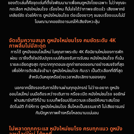
ของตัวเล่นก็คือจุดเด่นที่ตั้งใจพัฒนามาเพื่อคนดูหนังโดยเฉพาะ ไม่ว่าคุณจะ
กดเลือก หนังใหม่ชนโรง เรื่องไหน ก็มั่นใจได้ว่าภาพจะชัดแจ๋ว เสียงพากย์
เคลียร์ชัด ช่วยให้การ ดูหนังใหม่ชนโรง ต่อเนื่องยาวๆ จนจบเรื่องแบบไม่มี
โฆษณามาคอยขัดอารมณ์ให้เสียจังหวะลุ้น
จัดเต็มความสนุก ดูหนังใหม่ชนโรง คมชัดระดับ 4K
ภาพลื่นไม่มีสะดุด
การได้ ดูหนังออนไลน์ใหม่ ในคุณภาพระดับ 4K คือนิยามใหม่ของการพัก
ผ่อน เราจึงตั้งใจปรับปรุงระบบให้รองรับการรับชม หนังใหม่ชนโรง ที่เน้น
รายละเอียดสูงสุด ทุกฉากทุกตอนจะถูกถ่ายทอดออกมาอย่างสมจริงที่สุด
เพื่อให้การตัดสินใจเข้ามา ดูหนังใหม่ชนโรง กับเรา เป็นตัวเลือกที่ดีที่สุด
สำหรับวันหยุดหรือช่วงเวลาหลังเลิกงานของคุณ
นอกจากนี้ยังรองรับการใช้งานผ่านทุกอุปกรณ์ ไม่ว่าจะอยาก ดูหนัง
ออนไลน์ใหม่ บนมือถือระหว่างเดินทาง หรือจะเปิด หนังใหม่ชนโรง จอยักษ์
ผ่านสมาร์ททีวีที่บ้าน ระบบก็พร้อมปรับความละเอียดให้เหมาะสมโดย
อัตโนมัติ ทำให้การ ดูหนังใหม่ชนโรง ลื่นไหลเป็นธรรมชาติ ไม่เสียอารมณ์
กับปัญหาภาพค้างหรือโหลดนานแน่นอน
ไม่พลาดทุกกระแส หนังใหม่ชนโรง ครบทุกแนว ดูหนัง