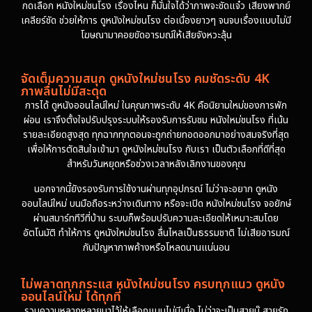
กดเลือก หนังใหม่ชนโรง เรื่องไหน ก็มั่นใจได้ว่าภาพจะชัดแจ๋ว เสียงพากย์
เคลียร์ชัด ช่วยให้การ ดูหนังใหม่ชนโรง ต่อเนื่องยาวๆ จนจบเรื่องแบบไม่มี
โฆษณามาคอยขัดอารมณ์ให้เสียจังหวะลุ้น
จัดเต็มความสนุก ดูหนังใหม่ชนโรง คมชัดระดับ 4K
ภาพลื่นไม่มีสะดุด
การได้ ดูหนังออนไลน์ใหม่ ในคุณภาพระดับ 4K คือนิยามใหม่ของการพัก
ผ่อน เราจึงตั้งใจปรับปรุงระบบให้รองรับการรับชม หนังใหม่ชนโรง ที่เน้น
รายละเอียดสูงสุด ทุกฉากทุกตอนจะถูกถ่ายทอดออกมาอย่างสมจริงที่สุด
เพื่อให้การตัดสินใจเข้ามา ดูหนังใหม่ชนโรง กับเรา เป็นตัวเลือกที่ดีที่สุด
สำหรับวันหยุดหรือช่วงเวลาหลังเลิกงานของคุณ
นอกจากนี้ยังรองรับการใช้งานผ่านทุกอุปกรณ์ ไม่ว่าจะอยาก ดูหนัง
ออนไลน์ใหม่ บนมือถือระหว่างเดินทาง หรือจะเปิด หนังใหม่ชนโรง จอยักษ์
ผ่านสมาร์ททีวีที่บ้าน ระบบก็พร้อมปรับความละเอียดให้เหมาะสมโดย
อัตโนมัติ ทำให้การ ดูหนังใหม่ชนโรง ลื่นไหลเป็นธรรมชาติ ไม่เสียอารมณ์
กับปัญหาภาพค้างหรือโหลดนานแน่นอน
ไม่พลาดทุกกระแส หนังใหม่ชนโรง ครบทุกแนว ดูหนัง
ออนไลน์ใหม่ ได้ทุกที่
รวมความหลากหลายมาไว้ให้เลือกแบบไม่มีเบื่อ ไม่ว่าจะเป็นสายบู๊ สายรัก