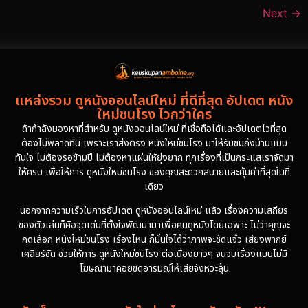
Next
→
แหล่งรวม ดูหนังออนไลน์ใหม่ ที่ดีที่สุด อัปเดต หนัง
ใหม่ชนโรง ไวกว่าใคร
ถ้ากำลังมองหาที่สำหรับ ดูหนังออนไลน์ใหม่ ที่เชื่อถือได้และอัปเดตไวที่สุด
ต้องไม่พลาดที่นี่ เพราะเราส่งตรง หนังใหม่ชนโรง มาให้รับชมถึงบ้านแบบ
ทันใจ ไม่ต้องรอข้ามปี ไม่ต้องหาแผ่นให้ยุ่งยาก ทุกเรื่องที่เป็นกระแสเราจัดมา
ให้ครบ เพื่อให้การ ดูหนังใหม่ชนโรง ของคุณสะดวกสบายและคุ้มค่าที่สุดในที่
เดียว
นอกจากความเร็วในการอัปเดต ดูหนังออนไลน์ใหม่ แล้ว เรื่องความเสถียร
ของตัวเล่นก็คือจุดเด่นที่ตั้งใจพัฒนามาเพื่อคนดูหนังโดยเฉพาะ ไม่ว่าคุณจะ
กดเลือก หนังใหม่ชนโรง เรื่องไหน ก็มั่นใจได้ว่าภาพจะชัดแจ๋ว เสียงพากย์
เคลียร์ชัด ช่วยให้การ ดูหนังใหม่ชนโรง ต่อเนื่องยาวๆ จนจบเรื่องแบบไม่มี
โฆษณามาคอยขัดอารมณ์ให้เสียจังหวะลุ้น