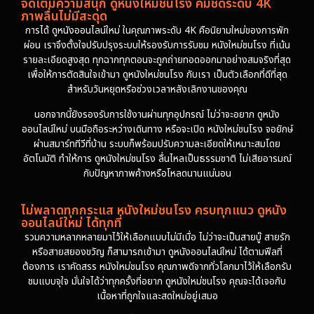
จัดเต็มความสนุก ดูหนังใหม่ชนโรง คมชัดระดับ 4K
ภาพลื่นไม่มีสะดุด
การได้ ดูหนังออนไลน์ใหม่ ในคุณภาพระดับ 4K คือนิยามใหม่ของการพัก
ผ่อน เราจึงตั้งใจปรับปรุงระบบให้รองรับการรับชม หนังใหม่ชนโรง ที่เน้น
รายละเอียดสูงสุด ทุกฉากทุกตอนจะถูกถ่ายทอดออกมาอย่างสมจริงที่สุด
เพื่อให้การตัดสินใจเข้ามา ดูหนังใหม่ชนโรง กับเรา เป็นตัวเลือกที่ดีที่สุด
สำหรับวันหยุดหรือช่วงเวลาหลังเลิกงานของคุณ
นอกจากนี้ยังรองรับการใช้งานผ่านทุกอุปกรณ์ ไม่ว่าจะอยาก ดูหนัง
ออนไลน์ใหม่ บนมือถือระหว่างเดินทาง หรือจะเปิด หนังใหม่ชนโรง จอยักษ์
ผ่านสมาร์ททีวีที่บ้าน ระบบก็พร้อมปรับความละเอียดให้เหมาะสมโดย
อัตโนมัติ ทำให้การ ดูหนังใหม่ชนโรง ลื่นไหลเป็นธรรมชาติ ไม่เสียอารมณ์
กับปัญหาภาพค้างหรือโหลดนานแน่นอน
ไม่พลาดทุกกระแส หนังใหม่ชนโรง ครบทุกแนว ดูหนัง
ออนไลน์ใหม่ ได้ทุกที่
รวมความหลากหลายมาไว้ให้เลือกแบบไม่มีเบื่อ ไม่ว่าจะเป็นสายบู๊ สายรัก
หรือสายสยองขวัญ ก็สามารถเข้ามา ดูหนังออนไลน์ใหม่ ได้ตามฟีลที่
ต้องการ เราคัดสรร หนังใหม่ชนโรง คุณภาพดีจากทั่วโลกมาไว้ให้เลือกรับ
ชมแบบจุใจ มั่นใจได้ว่าทุกครั้งที่อยาก ดูหนังใหม่ชนโรง คุณจะได้เจอกับ
เนื้อหาที่ถูกใจและสดใหม่อยู่เสมอ