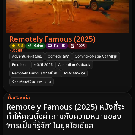
Remotely Famous (2025)
5.6
ซับไทย
Full HD
2025
หมวดหมู่
Adventure ผจญภัย
Comedy ตลก
Coming-of-age ชีวิตวัยรุ่น
Emotional
หนังปี 2025
Australian Outback
Remotely Famous พากย์ไทย
คนดังกลางทุ่ง
นังสะท้อนชีวิตการทำงาน
เนื้อเรื่องย่อ
Remotely Famous (2025) หนังที่จะ
ทำให้คุณตั้งคำถามกับความหมายของ
‘การเป็นที่รู้จัก’ ในยุคโซเชียล