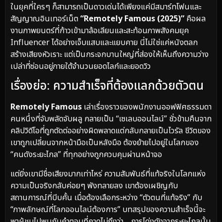
ในยุคที่ใครๆ ก็สามารถเป็นดาวเด่นได้เพียงแค่มีสมาร์ทโฟนและ
สัญญาณอินเทอร์เน็ต
“Remotely Famous (2025)”
คือผล
งานภาพยนตร์ที่ก้าวเข้ามาล้อเลียนและสะท้อนภาพสังคมยุค
Influencer ได้อย่างเจ็บแสบและแยบคาย นี่ไม่ใช่แค่หนังตลก
สร้างเสียงหัวเราะ แต่เป็นกระจกบานใหญ่ที่ส่องให้เห็นถึงความว่าง
เปล่าที่ซ่อนอยู่ภายใต้จำนวนยอดไลก์และยอดวิว
เรื่องย่อ: ความสำเร็จที่ต้องแลกด้วยตัวตน
Remotely Famous
เล่าเรื่องราวของพนักงานออฟฟิศธรรมดา
คนหนึ่งที่จับพลัดจับผลู กลายเป็น “เซเลบออนไลน์” ชั่วข้ามคืนจาก
คลิปวิดีโอที่ถูกตัดต่ออย่างผิดพลาดแต่กลับกลายเป็นไวรัล ชีวิตของ
เขาถูกเปลี่ยนจากหน้ามือเป็นหลังมือ ต้องย้ายไปอยู่ในโลกของ
“คนดังระยะไกล” ที่ทุกอย่างถูกควบคุมผ่านหน้าจอ
แต่ยิ่งเขามีชื่อเสียงมากเท่าไหร่ ความสัมพันธ์ที่แท้จริงในโลกแห่ง
ความเป็นจริงกลับค่อยๆ พังทลายลง เขาต้องเผชิญกับ
สถานการณ์ที่บีบคั้น เมื่อต้องเลือกระหว่าง “ตัวตนที่แท้จริง” กับ
“ภาพลักษณ์ที่โลกออนไลน์ต้องการ” บทสรุปของความสำเร็จนี้จะ
พาผู้ชมไปพบกับคำตอบที่คาดไม่ถึงว่า… การโด่งดังจากระยะไกลนั้น