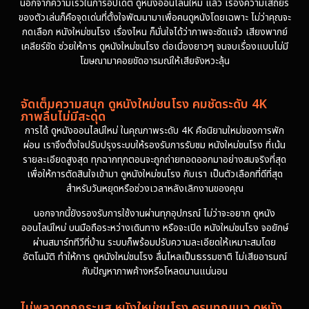
นอกจากความเร็วในการอัปเดต ดูหนังออนไลน์ใหม่ แล้ว เรื่องความเสถียร
ของตัวเล่นก็คือจุดเด่นที่ตั้งใจพัฒนามาเพื่อคนดูหนังโดยเฉพาะ ไม่ว่าคุณจะ
กดเลือก หนังใหม่ชนโรง เรื่องไหน ก็มั่นใจได้ว่าภาพจะชัดแจ๋ว เสียงพากย์
เคลียร์ชัด ช่วยให้การ ดูหนังใหม่ชนโรง ต่อเนื่องยาวๆ จนจบเรื่องแบบไม่มี
โฆษณามาคอยขัดอารมณ์ให้เสียจังหวะลุ้น
จัดเต็มความสนุก ดูหนังใหม่ชนโรง คมชัดระดับ 4K
ภาพลื่นไม่มีสะดุด
การได้ ดูหนังออนไลน์ใหม่ ในคุณภาพระดับ 4K คือนิยามใหม่ของการพัก
ผ่อน เราจึงตั้งใจปรับปรุงระบบให้รองรับการรับชม หนังใหม่ชนโรง ที่เน้น
รายละเอียดสูงสุด ทุกฉากทุกตอนจะถูกถ่ายทอดออกมาอย่างสมจริงที่สุด
เพื่อให้การตัดสินใจเข้ามา ดูหนังใหม่ชนโรง กับเรา เป็นตัวเลือกที่ดีที่สุด
สำหรับวันหยุดหรือช่วงเวลาหลังเลิกงานของคุณ
นอกจากนี้ยังรองรับการใช้งานผ่านทุกอุปกรณ์ ไม่ว่าจะอยาก ดูหนัง
ออนไลน์ใหม่ บนมือถือระหว่างเดินทาง หรือจะเปิด หนังใหม่ชนโรง จอยักษ์
ผ่านสมาร์ททีวีที่บ้าน ระบบก็พร้อมปรับความละเอียดให้เหมาะสมโดย
อัตโนมัติ ทำให้การ ดูหนังใหม่ชนโรง ลื่นไหลเป็นธรรมชาติ ไม่เสียอารมณ์
กับปัญหาภาพค้างหรือโหลดนานแน่นอน
ไม่พลาดทุกกระแส หนังใหม่ชนโรง ครบทุกแนว ดูหนัง