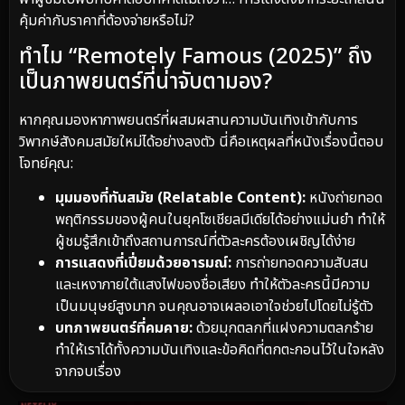
คุ้มค่ากับราคาที่ต้องจ่ายหรือไม่?
ทำไม “Remotely Famous (2025)” ถึง
เป็นภาพยนตร์ที่น่าจับตามอง?
หากคุณมองหาภาพยนตร์ที่ผสมผสานความบันเทิงเข้ากับการ
วิพากษ์สังคมสมัยใหม่ได้อย่างลงตัว นี่คือเหตุผลที่หนังเรื่องนี้ตอบ
โจทย์คุณ:
มุมมองที่ทันสมัย (Relatable Content):
หนังถ่ายทอด
พฤติกรรมของผู้คนในยุคโซเชียลมีเดียได้อย่างแม่นยำ ทำให้
ผู้ชมรู้สึกเข้าถึงสถานการณ์ที่ตัวละครต้องเผชิญได้ง่าย
การแสดงที่เปี่ยมด้วยอารมณ์:
การถ่ายทอดความสับสน
และเหงาภายใต้แสงไฟของชื่อเสียง ทำให้ตัวละครนี้มีความ
เป็นมนุษย์สูงมาก จนคุณอาจเผลอเอาใจช่วยไปโดยไม่รู้ตัว
บทภาพยนตร์ที่คมคาย:
ด้วยมุกตลกที่แฝงความตลกร้าย
ทำให้เราได้ทั้งความบันเทิงและข้อคิดที่ตกตะกอนไว้ในใจหลัง
จากจบเรื่อง