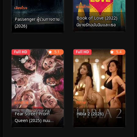
พากย์ไทย
เสียงโรง
Book of Love (2022)
Passenger ผู้ร่วมทางตาย
นิยายรักฉบับฉันและเธอ
(2026)
Full HD
5.1
Full HD
5.4
พากย์ไทย
ซับไทย
Fear Street Prom
Hibla 2 (2026)
Queen (2025) ถนน
อาถรรพ์ ราชินีงานพรอม