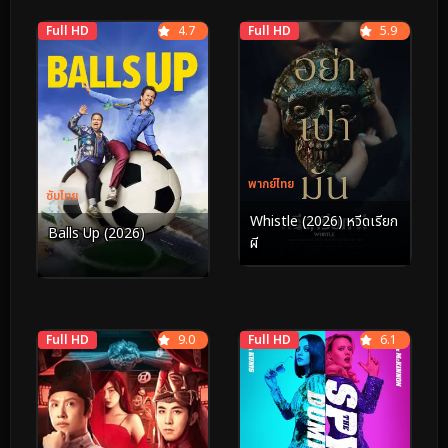
Full HD
4.7
Full HD
5.9
พากย์ไทย
ซับไทย
Whistle (2026) หวีดเรียก
Balls Up (2026)
ผี
Full HD
9.0
Full HD
6.1