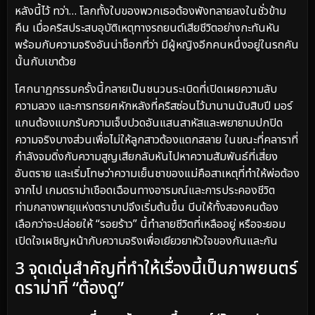
หลังนี้ไว้ ทว่า… โลกทั้งใบของพวกเธอต้องพังทลายลงในชั่วข้าม
คืน เมื่อคริสประสบอุบัติเหตุทางรถยนต์เสียชีวิตอย่างกะทันหัน
พร้อมกับความจริงอันน่าช็อกที่ว่า มีผู้หญิงอีกคนหนึ่งอยู่ในรถคัน
นั้นกับเขาด้วย
โศกนาฏกรรมครั้งนี้กลายเป็นชนวนระเบิดที่เปิดเผยความลับ
ความลวง และการทรยศหักหลังที่คริสซ่อนไว้มานานนับสิบปี มอร์
แกนต้องแบกรับความเจ็บปวดอันแสนสาหัสและพยายามปกปิด
ความจริงบางส่วนเพื่อไม่ให้ลูกสาวต้องแตกสลาย ในขณะที่คลาราที่
กำลังจมดิ่งกับความสูญเสียกลับหันไปหาความสัมพันธ์ที่เสี่ยง
อันตราย และเริ่มโทษว่าความเย็นชาของแม่คือสาเหตุที่ทำให้พ่อต้อง
จากไป เกมดราม่าเชือดเฉือนทางอารมณ์และการประคองชีวิต
ท่ามกลางพายุแห่งตราบาปจึงเริ่มต้นขึ้น บีบให้ทั้งสองคนต้อง
เลือกว่าจะปล่อยให้ “รอยร้าว” นี้ทำลายชีวิตที่เหลืออยู่ หรือจะยอม
เปิดใจเผชิญหน้ากับความจริงเพื่อเยียวยาหัวใจของกันและกัน
3 จุดเด่นสำคัญที่ทำให้เรื่องนี้เป็นภาพยนตร์
ดราม่าที่ “ต้องดู”