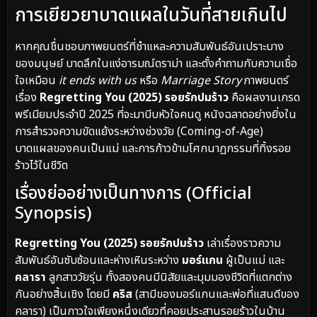
การเยียวยาบาดแผลในวันที่สายเกินไป
หากคุณชื่นชอบภาพยนตร์ที่ชำแหละความสัมพันธ์อันเปราะบาง
ของมนุษย์ บาดลึกในแง่อารมณ์ดราม่า และตั้งคำถามกับความเชื่อ
ใจเหมือน
it ends with us
หรือ
Marriage Story
ภาพยนตร์
เรื่อง
Regretting You (2025) รอยรักปมร้าว
คือผลงานเกรด
พรีเมียมประจำปี 2025 ที่จะมาบีบหัวใจคนดู หนังฉลาดอย่างยิ่งใน
การสำรวจความขัดแย้งระหว่างช่วงวัย (Coming-of-Age)
บาดแผลของคนเป็นแม่ และการก้าวข้ามโศกนาฏกรรมที่ทิ้งรอย
ร้าวไว้ในชีวิต
เรื่องย่ออย่างเป็นทางการ (Official
Synopsis)
Regretting You (2025) รอยรักปมร้าว
เล่าเรื่องราวความ
สัมพันธ์อันซับซ้อนและห่างเหินระหว่าง
มอร์แกน
ผู้เป็นแม่ และ
คลารา
ลูกสาววัยรุ่น ทั้งสองคนมีนิสัยและมุมมองชีวิตที่แตกต่าง
กันอย่างสิ้นเชิง โดยมี
คริส
(สามีของมอร์แกนและพ่อที่แสนดีของ
คลารา) เป็นกาวใจเพียงหนึ่งเดียวที่คอยประสานรอยร้าวในบ้าน