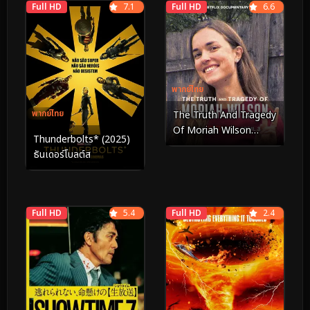
Full HD
7.1
Full HD
6.6
พากย์ไทย
พากย์ไทย
The Truth And Tragedy
Of Moriah Wilson
Thunderbolts* (2025)
(2026) วามจริงและ
ธันเดอร์โบลต์ส
โศกนาฏกรรมของโมไรอาห์
วิลสัน
Full HD
5.4
Full HD
2.4