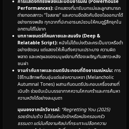
การแสดงที่ทรงพลังและบดบี้อารมณ์ (Powerhouse
Performances):
นักแสดงที่มารับบทแม่และลูกสามารถ
ถ่ายทอดสภาวะ “ใจสลาย” และความอึดอัดคับข้องใจออกมาได้
อย่างทรงพลัง ทุกฉากที่ปะทะอารมณ์ชวนให้คนดูรู้สึกจุกใน
อกตามได้ไม่ยาก
บทภาพยนตร์ที่คมคายและสมจริง (Deep &
Relatable Script):
หนังไม่ได้แบ่งตัวละครเป็นขาวหรือดำ
อย่างชัดเจน แต่แสดงให้เห็นถึงความเปราะบาง ความผิด
พลาด และเหตุผลของมนุษย์ยามที่ต้องเผชิญกับสภาวะหลัง
ชนฝา
งานกำกับภาพและดนตรีประกอบที่ดึงอารมณ์หม่น:
การ
ใช้โทนสีภาพที่อบอุ่นแต่แฝงความเหงา (Melancholic
Autumnal Tones) ผสานกับดนตรีประกอบเครื่องสายที่
เนิบช้า ช่วยขับเน้นบรรยากาศความโศกเศร้าและการค้นหา
ความหวังได้อย่างละมุนตา
มุมมองจากนักวิจารณ์:
“Regretting You (2025)
รอยรักปมร้าว ไม่ใช่แค่หนังรักหรือหนังครอบครัว
ธรรมดา แต่มันคืองานศิลปะที่กระเทาะเปลือกความ