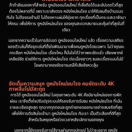
1981
1978
ถ้ากำลังมองหาที่สำหรับ ดูหนังออนไลน์ใหม่ ที่เชื่อถือได้และอัปเดตไวที่สุด
ต้องไม่พลาดที่นี่ เพราะเราส่งตรง หนังใหม่ชนโรง มาให้รับชมถึงบ้านแบบ
1974
ทันใจ ไม่ต้องรอข้ามปี ไม่ต้องหาแผ่นให้ยุ่งยาก ทุกเรื่องที่เป็นกระแสเราจัดมา
ให้ครบ เพื่อให้การ ดูหนังใหม่ชนโรง ของคุณสะดวกสบายและคุ้มค่าที่สุดในที่
เดียว
นอกจากความเร็วในการอัปเดต ดูหนังออนไลน์ใหม่ แล้ว เรื่องความเสถียร
ของตัวเล่นก็คือจุดเด่นที่ตั้งใจพัฒนามาเพื่อคนดูหนังโดยเฉพาะ ไม่ว่าคุณจะ
กดเลือก หนังใหม่ชนโรง เรื่องไหน ก็มั่นใจได้ว่าภาพจะชัดแจ๋ว เสียงพากย์
เคลียร์ชัด ช่วยให้การ ดูหนังใหม่ชนโรง ต่อเนื่องยาวๆ จนจบเรื่องแบบไม่มี
โฆษณามาคอยขัดอารมณ์ให้เสียจังหวะลุ้น
จัดเต็มความสนุก ดูหนังใหม่ชนโรง คมชัดระดับ 4K
ภาพลื่นไม่มีสะดุด
การได้ ดูหนังออนไลน์ใหม่ ในคุณภาพระดับ 4K คือนิยามใหม่ของการพัก
ผ่อน เราจึงตั้งใจปรับปรุงระบบให้รองรับการรับชม หนังใหม่ชนโรง ที่เน้น
รายละเอียดสูงสุด ทุกฉากทุกตอนจะถูกถ่ายทอดออกมาอย่างสมจริงที่สุด
เพื่อให้การตัดสินใจเข้ามา ดูหนังใหม่ชนโรง กับเรา เป็นตัวเลือกที่ดีที่สุด
สำหรับวันหยุดหรือช่วงเวลาหลังเลิกงานของคุณ
นอกจากนี้ยังรองรับการใช้งานผ่านทุกอุปกรณ์ ไม่ว่าจะอยาก ดูหนัง