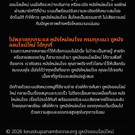
ออนไลน์ใหม่ บนมือถือระหว่างเดินทาง หรือจะเปิด หนังใหม่ชนโรง จอยักษ์
ผ่านสมาร์ททีวีที่บ้าน ระบบก็พร้อมปรับความละเอียดให้เหมาะสมโดย
อัตโนมัติ ทำให้การ ดูหนังใหม่ชนโรง ลื่นไหลเป็นธรรมชาติ ไม่เสียอารมณ์
กับปัญหาภาพค้างหรือโหลดนานแน่นอน
ไม่พลาดทุกกระแส หนังใหม่ชนโรง ครบทุกแนว ดูหนัง
ออนไลน์ใหม่ ได้ทุกที่
รวมความหลากหลายมาไว้ให้เลือกแบบไม่มีเบื่อ ไม่ว่าจะเป็นสายบู๊ สายรัก
หรือสายสยองขวัญ ก็สามารถเข้ามา ดูหนังออนไลน์ใหม่ ได้ตามฟีลที่
ต้องการ เราคัดสรร หนังใหม่ชนโรง คุณภาพดีจากทั่วโลกมาไว้ให้เลือกรับ
ชมแบบจุใจ มั่นใจได้ว่าทุกครั้งที่อยาก ดูหนังใหม่ชนโรง คุณจะได้เจอกับ
เนื้อหาที่ถูกใจและสดใหม่อยู่เสมอ
ปิดท้ายด้วยระบบจัดหมวดหมู่ที่ใช้งานง่าย ช่วยให้การค้นหา ดูหนังออนไลน์
ใหม่ กลายเป็นเรื่องสนุกและรวดเร็ว ไม่ต้องเลื่อนหาจนเหนื่อยก็เจอ หนัง
ใหม่ชนโรง เรื่องโปรดได้ทันที พร้อมรองรับระบบเสียงพากย์ไทยและซับ
ไทยคุณภาพเยี่ยม เพื่อให้การ ดูหนังใหม่ชนโรง ของทุกคนเต็มเปี่ยมไป
ด้วยความสุขและอรรถรสสูงสุดในทุกการรับชม
© 2026 keuskupanamboina.org ดูหนังออนไลน์ใหม่