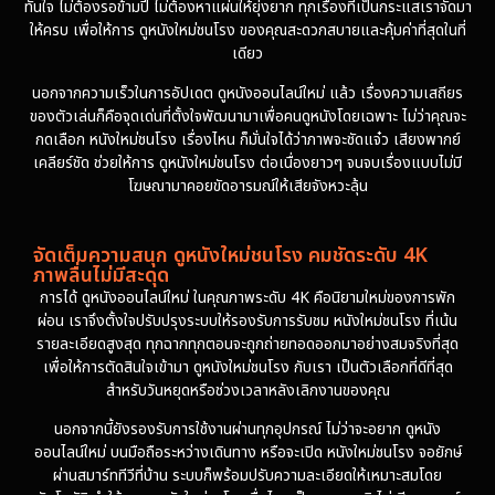
ทันใจ ไม่ต้องรอข้ามปี ไม่ต้องหาแผ่นให้ยุ่งยาก ทุกเรื่องที่เป็นกระแสเราจัดมา
ให้ครบ เพื่อให้การ ดูหนังใหม่ชนโรง ของคุณสะดวกสบายและคุ้มค่าที่สุดในที่
เดียว
นอกจากความเร็วในการอัปเดต ดูหนังออนไลน์ใหม่ แล้ว เรื่องความเสถียร
ของตัวเล่นก็คือจุดเด่นที่ตั้งใจพัฒนามาเพื่อคนดูหนังโดยเฉพาะ ไม่ว่าคุณจะ
กดเลือก หนังใหม่ชนโรง เรื่องไหน ก็มั่นใจได้ว่าภาพจะชัดแจ๋ว เสียงพากย์
เคลียร์ชัด ช่วยให้การ ดูหนังใหม่ชนโรง ต่อเนื่องยาวๆ จนจบเรื่องแบบไม่มี
โฆษณามาคอยขัดอารมณ์ให้เสียจังหวะลุ้น
จัดเต็มความสนุก ดูหนังใหม่ชนโรง คมชัดระดับ 4K
ภาพลื่นไม่มีสะดุด
การได้ ดูหนังออนไลน์ใหม่ ในคุณภาพระดับ 4K คือนิยามใหม่ของการพัก
ผ่อน เราจึงตั้งใจปรับปรุงระบบให้รองรับการรับชม หนังใหม่ชนโรง ที่เน้น
รายละเอียดสูงสุด ทุกฉากทุกตอนจะถูกถ่ายทอดออกมาอย่างสมจริงที่สุด
เพื่อให้การตัดสินใจเข้ามา ดูหนังใหม่ชนโรง กับเรา เป็นตัวเลือกที่ดีที่สุด
สำหรับวันหยุดหรือช่วงเวลาหลังเลิกงานของคุณ
นอกจากนี้ยังรองรับการใช้งานผ่านทุกอุปกรณ์ ไม่ว่าจะอยาก ดูหนัง
ออนไลน์ใหม่ บนมือถือระหว่างเดินทาง หรือจะเปิด หนังใหม่ชนโรง จอยักษ์
ผ่านสมาร์ททีวีที่บ้าน ระบบก็พร้อมปรับความละเอียดให้เหมาะสมโดย