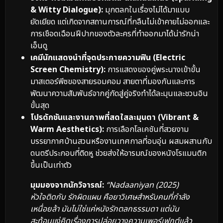
& Witty Dialogue):
มุกตลกในเรื่องไม่ได้มาแบบ
ยัดเยียด แต่เกิดจากสถานการณ์ที่กลืนไม่เข้าคายไม่ออกและ
การเชือดเฉือนฝีปากของตัวละครที่ทำออกมาได้น่ารักน่า
เอ็นดู
เคมีนักแสดงนำที่จุดประกายความฟิน (Electric
Screen Chemistry):
การแสดงของคู่พระนางเข้าขั้น
มาสเตอร์พีซของสายรอมคอม สายตาที่มองกันและการ
พัฒนาความสัมพันธ์จากคู่กัดสู่คู่จริงทำได้ละมุนและชวนอิน
ขั้นสุด
โปรดักชันและงานภาพที่สดใสละมุนตา (Vibrant &
Warm Aesthetics):
การเลือกโลเคชันที่สวยงาม
บรรยากาศบ้านสวนหรืองานเทศกาลที่อบอุ่น ผสมผสานกับ
ดนตรีประกอบที่ติดหู ช่วยส่งให้อารมณ์ของหนังโรแมนติก
ขึ้นเป็นเท่าตัว
มุมมองจากนักวิจารณ์:
“Nadaaniyan (2025)
หัวใจติดกับ รักผิดแผน คือยาวิเศษสำหรับคนที่กำลัง
เหนื่อยล้า มันไม่ใช่แค่หนังรักตลกธรรมดา แต่มัน
สะท้อนแง่คิดเรื่องการปล่อยวางความเพอร์เฟกต์แล้ว