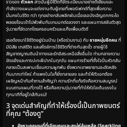
ราวของ
ตัวเอก
สาวมั่นผู้มีชีวิตที่จัดระเบียบมาอย่างดีเยี่ยมและ
กำลังวางแผนจะแต่งงานกับผู้ชายที่เพอร์เฟกต์ที่สุดเพื่อความ
มั่นคงในชีวิต ทว่า ทุกอย่างกลับพลิกผันเมื่อเธอบังเอิญตกกระได
พลอยโจนเข้าไปพัวพันกับเกมนกต่อลวงตา และแผนการสลับตัวสุด
วุ่นวายที่จัดฉากโดยครอบครัวและแก๊งเพื่อนตัวดี
เธอต้องมาใช้ชีวิตอยู่ร่วมบ้าน (หรือร่วมงาน) กับ
ชายหนุ่มอีกคน
ที่
มีนิสัย เทสชีวิต และสไตล์การใช้ชีวิตที่ต่างกันสุดขั้ว ชายผู้ใช้
สัญชาตญาณดิบนำทางและรักอิสระเหนือสิ่งอื่นใด ท่ามกลางความ
ขัดแย้งและการปะทะฝีปากในทุกวัน แผนการร้ายที่ตั้งใจปั่นหัวกลับ
กลายเป็นสะพานเชื่อมความผูกพัน ยิ่งพวกเขาพยายามจะดัดหลัง
กันมากเท่าไหร่ กำแพงในใจก็ยิ่งทลายลง และทำให้ตัวเอกต้อง
เผชิญหน้ากับคำถามสำคัญว่า ความรักที่แท้จริงคือความสมบูรณ์
แบบตามแผนที่วางไว้ หรือคือความวุ่นวายที่ทำให้หัวใจเต้นแรงใน
ทุกนาทีที่อยู่ใกล้กันแน่!
3 จุดเด่นสำคัญที่ทำให้เรื่องนี้เป็นภาพยนตร์
ที่คุณ “ต้องดู”
จังหวะคอมเมดี้ที่เฉียบคมและสเน่ห์ล้นเหลือ (Sparkling