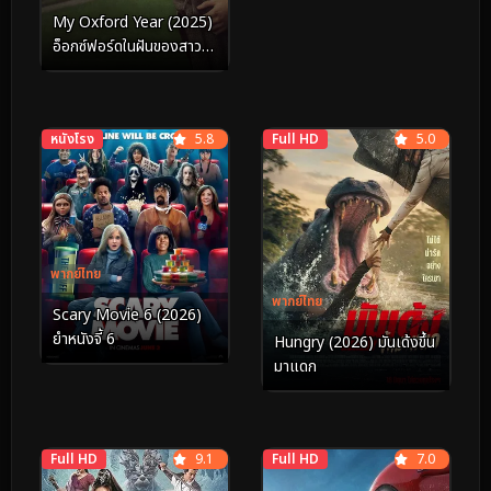
My Oxford Year (2025)
อ็อกซ์ฟอร์ดในฝันของสาว
อเมริกัน
หนังโรง
5.8
Full HD
5.0
พากย์ไทย
พากย์ไทย
Scary Movie 6 (2026)
ยำหนังจี้ 6
Hungry (2026) มันเด้งขึ้น
มาแดก
Full HD
9.1
Full HD
7.0