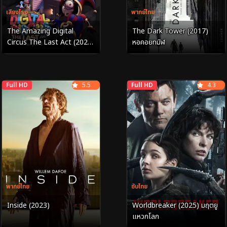
เสียงโรง
พากย์ไทย
The Amazing Digital
The Dark Tower (2017)
Circus The Last Act (2026)
หอคอยทมิฬ
มหัศจรรย์ดิจิทัลเซอร์คัส องก์
สุดท้าย
Full HD
5.5
Full HD
4.3
พากย์ไทย
ซับไทย
Inside (2023)
Worldbreaker (2025) มฤตยู
แหวกโลก