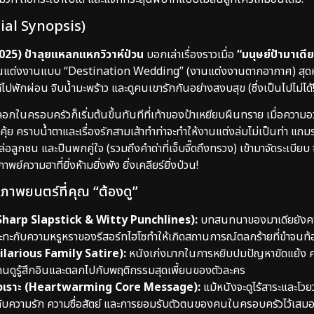
icial Synopsis)
5) ป้าลุยแหลกแหกวิวาห์ป่วน
บอกเล่าเรื่องราวเมื่อ
“มนุษย์ป้ามาเดี
วมงานแต่งงานแบบ “Destination Wedding” (งานแต่งงานตากอากาศ) สุด
ด้ไปพักผ่อน จิบน้ำมะพร้าว และดูคนเขารักกันอย่างสงบสุข (ซึ่งเป็นไปไม่ได้!
กในครอบครัวก็เริ่มต้นขึ้นทันทีที่เท้าของป้าเหยียบผืนทราย เมื่อควา
กขุดคุ้ย คราบน้ำตาและเรื่องรักสามเส้าทำท่าจะทำให้งานแต่งล่มไม่เป็นท่า 
่อลูกชน และปืนพกคู่ใจ (รวมถึงคำด่าที่เจ็บจี๊ดถึงทรวง) เข้ามาจัดระเบ
พย์ความฮาที่ยิ่งห้ามยิ่งพัง ยิ่งเคลียร์ยิ่งป่วน!
ป็นภาพยนตร์ที่คุณ “ต้องดู”
Sharp Slapstick & Witty Punchlines):
บทสนทนาของมาเดียยังคงด
ทะกับความหรูหราของรีสอร์ทไฮโซทำให้เกิดสถานการณ์ตลกร้ายที่ขำจนท้
ilarious Family Satire):
หนังเก่งมากในการหยิบปมปัญหาขัดแย้ง ค
คนดูรู้สึกอินและตลกไปกับพฤติกรรมสุดเพี้ยนของตัวละคร
ียงหัวเราะ (Heartwarming Core Message):
แม้หนังจะดูไร้สาระและโวย
ยวกับความรัก ความซื่อสัตย์ และการยอมรับตัวตนของคนในครอบครัวไว้เสม