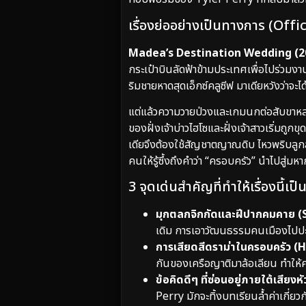
เรื่องย่ออย่างเป็นทางการ (Off
Madea’s Destination Wedding (202
กระเป๋าบินลัดฟ้าข้ามประเทศเพื่อไปร่
ริมชายหาดสุดเอ็กซ์คลูซีฟ มาเดียหวังว่าจะไ
แต่แล้วความวายป่วงและเกมนกต่อสับขาหลอ
ของฝั่งเจ้าบ่าวไฮโซและฝั่งเจ้าสาวเริ่มถู
เดียจึงต้องใช้สัญชาตญาณดิบ ไหวพริบลูกล
คนให้รู้ซึ้งถึงคำว่า “ครอบครัว” นำไปสู่มหากา
3 จุดเด่นสำคัญที่ทำให้เรื่องนี้เ
มุกตลกจิกกัดและฝีปากคมคาย (
เดิม การเอาวัฒนธรรมคนเมืองไปปะ
การเสียดสีดราม่าในครอบครัว (H
กันของเครือญาติมาล้อเลียน ทำให้
ข้อคิดดีๆ ที่ซ่อนอยู่ภายใต้เส
Perry มักจะทิ้งบทเรียนล้ำค่าเกี่