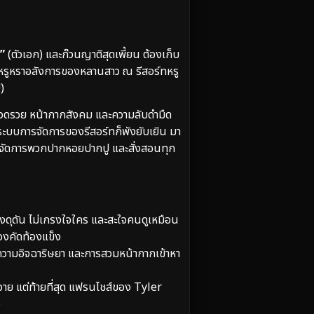
ย”
(ตัวเอก) และก๊วนญาติสุดเพี้ยน ต้องเก็บ
หรูหราอลังการของหลานสาว ณ รีสอร์ทหรู
)
มอวดรวย หน้ากากสังคม และความลับดำมืด
แถมระบบการจัดการของรีสอร์ทก็พังยับเยิน มา
ียบ จัดการพวกปากหอยปากปู และสั่งสอนทุก
ุดัน ไม่เกรงใจใคร และสะใจคนดูเหมือน
องคัดท้องแข็ง
วามอิจฉาริษยา และการสวมหน้ากากเข้าหา
วาย แต่ท้ายที่สุด แฟรนไชส์ของ Tyler
อ