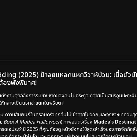
ng (2025) ป้าลุยแหลกแหกวิวาห์ป่วน: เมื่อตัวม
ซต้องพังพินาศ!
ปงานแต่งงานสุดอลังการริมชายหาดของคนในตระกูล กลายเป็นสมรภูมิปะทะฝ
้อนให้กลายเป็นนรกฮาแตกในพริบตา!
ความสัมพันธ์ในครอบครัวที่กลืนไม่เข้าคายไม่ออก และจังหวะซิทคอมสุดโ
g
,
Boo! A Madea Halloween
) ภาพยนตร์เรื่อง
Madea’s Destinati
รดเอประจำปี 2025 ที่คุณต้องดู หนังยังคงใช้สูตรสำเร็จของการจิกกั
มวิก ถือกระเป๋าใบโต และแจกกระสุนฝีปากแบบไม่สนลูกใครเหมือนเดิม!