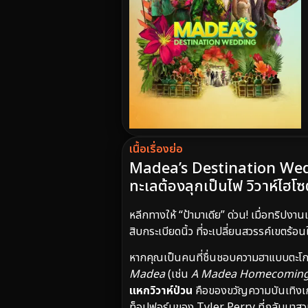
เนื้อเรื่องย่อ
Madea’s Destination Weddi
ทะเลต้องลุกเป็นไฟ วิวาห์ไฮโ
หลีกทางให้ “ป้ามาเดีย” ด่วน! เมื่อทริ
สิบกระเบียดนิ้ว ที่จะเปลี่ยนสวรรค์เขตร
หากคุณเป็นคนที่ชื่นชอบความฮาแบบตะโกน 
Madea
(เช่น
A Madea Homecomin
แหกวิวาห์ป่วน
คือของขวัญความบันเทิงเก
ท็อปฟอร์มของ Tyler Perry ที่กลับมาสว