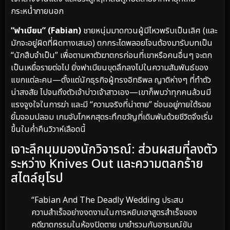
กระหน่ำภายนอก
“ฟาเบียน” (Fabian)
ชายหนุ่มมาดกวนผู้มีไหวพริบเป็นเลิศ (และ
มักจะอยู่ผิดที่ผิดทางเสมอ) ตกกระไดพลอยโจนต้องมารับบทเป็น
“นักสืบจำเป็น” เพื่อตามหาตัวฆาตกรก่อนที่เขาหรือคนอื่นๆ จะตก
เป็นเหยื่อรายต่อไป ยิ่งฟาเบียนขุดลึกลงไปในความสัมพันธ์ของ
แขกแต่ละคน—ตั้งแต่นักธุรกิจผู้ทรงอิทธิพล ญาติห่างๆ ที่ทำตัว
น่าสงสัย ไปจนถึงตัวเจ้าบ่าวเจ้าสาวเอง—เขาก็พบว่าทุกคนล้วนมี
แรงจูงใจในการฆ่า และมี “ความจริงที่น่าตาย” ซ่อนอยู่ภายใต้รอย
ยิ้มจอมปลอม เกมจับโกหกสุดระทึกขวัญที่เดิมพันด้วยชีวิตจึงเริ่ม
ขึ้นในค่ำคืนวิวาห์เลือดนี้
เจาะลึกมุมมองนักวิจารณ์: ส่วนผสมที่ลงตัว
ระหว่าง Knives Out และความตลกร้าย
สไตล์ยุโรป
“Fabian And The Deadly Wedding ประสบ
ความสำเร็จอย่างงดงามในการหยิบเอาสูตรสำเร็จของ
คดีฆาตกรรมในห้องปิดตาย มายำรวมกับอารมณ์ขัน