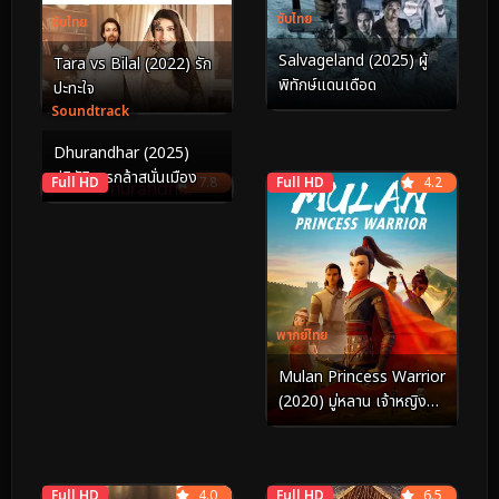
ซับไทย
ซับไทย
Salvageland (2025) ผู้
Tara vs Bilal (2022) รัก
พิทักษ์แดนเดือด
ปะทะใจ
Soundtrack
Dhurandhar (2025)
ปฏิบัติการกล้าสนั่นเมือง
Full HD
7.8
Full HD
4.2
พากย์ไทย
Mulan Princess Warrior
(2020) มู่หลาน เจ้าหญิง
นักรบ
Full HD
4.0
Full HD
6.5