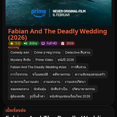
Fabian And The Deadly Wedding
(2026)
5.6
ซับไทย
Full HD
2026
หมวดหมู่
Comedy ตลก
Crime อาชญากรรม
Detective สืบสวน
Mystery ลึกลับ
Prime Video
หนังปี 2026
Fabian And The Deadly Wedding สปอย
การสืบสวน
การโจรกรรม
ขโมยสมบัติ
คดีฆาตกรรม
ความลับของครอบครัว
ฆาตกรรมในงานแต่ง
งานแต่งงาน
งานแต่งปริศนา
จอมหลอกลวง
นักต้มตุ๋น
นักสืบจำเป็น
ปริศนาฆาตกรรม
ผู้ต้องสงสัย
รูปปั้นล้ำค่า
หนังหักมุมซ่อนเงื่อนใหม่ 2026
เนื้อเรื่องย่อ