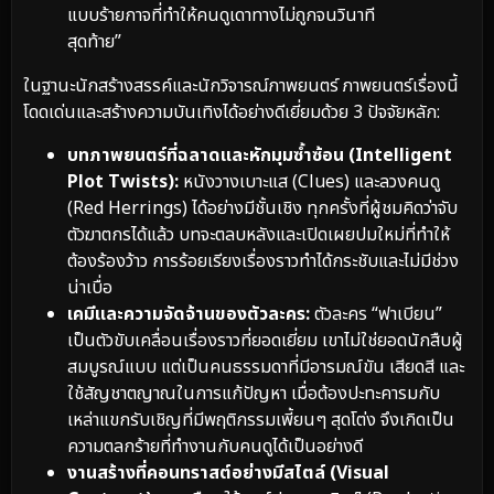
แบบร้ายกาจที่ทำให้คนดูเดาทางไม่ถูกจนวินาที
สุดท้าย”
ในฐานะนักสร้างสรรค์และนักวิจารณ์ภาพยนตร์ ภาพยนตร์เรื่องนี้
โดดเด่นและสร้างความบันเทิงได้อย่างดีเยี่ยมด้วย 3 ปัจจัยหลัก:
บทภาพยนตร์ที่ฉลาดและหักมุมซ้ำซ้อน (Intelligent
Plot Twists):
หนังวางเบาะแส (Clues) และลวงคนดู
(Red Herrings) ได้อย่างมีชั้นเชิง ทุกครั้งที่ผู้ชมคิดว่าจับ
ตัวฆาตกรได้แล้ว บทจะตลบหลังและเปิดเผยปมใหม่ที่ทำให้
ต้องร้องว้าว การร้อยเรียงเรื่องราวทำได้กระชับและไม่มีช่วง
น่าเบื่อ
เคมีและความจัดจ้านของตัวละคร:
ตัวละคร “ฟาเบียน”
เป็นตัวขับเคลื่อนเรื่องราวที่ยอดเยี่ยม เขาไม่ใช่ยอดนักสืบผู้
สมบูรณ์แบบ แต่เป็นคนธรรมดาที่มีอารมณ์ขัน เสียดสี และ
ใช้สัญชาตญาณในการแก้ปัญหา เมื่อต้องปะทะคารมกับ
เหล่าแขกรับเชิญที่มีพฤติกรรมเพี้ยนๆ สุดโต่ง จึงเกิดเป็น
ความตลกร้ายที่ทำงานกับคนดูได้เป็นอย่างดี
งานสร้างที่คอนทราสต์อย่างมีสไตล์ (Visual