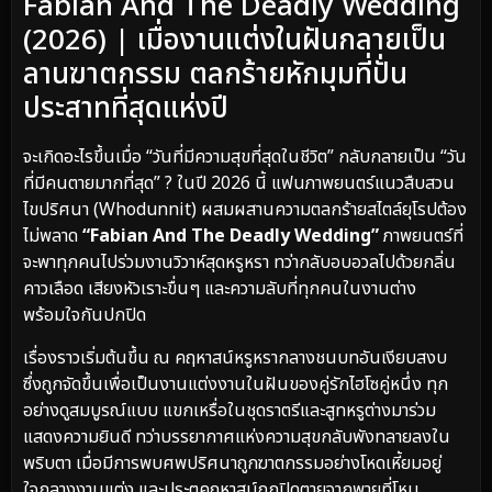
Fabian And The Deadly Wedding
(2026) | เมื่องานแต่งในฝันกลายเป็น
ลานฆาตกรรม ตลกร้ายหักมุมที่ปั่น
ประสาทที่สุดแห่งปี
จะเกิดอะไรขึ้นเมื่อ “วันที่มีความสุขที่สุดในชีวิต” กลับกลายเป็น “วัน
ที่มีคนตายมากที่สุด” ? ในปี 2026 นี้ แฟนภาพยนตร์แนวสืบสวน
ไขปริศนา (Whodunnit) ผสมผสานความตลกร้ายสไตล์ยุโรปต้อง
ไม่พลาด
“Fabian And The Deadly Wedding”
ภาพยนตร์ที่
จะพาทุกคนไปร่วมงานวิวาห์สุดหรูหรา ทว่ากลับอบอวลไปด้วยกลิ่น
คาวเลือด เสียงหัวเราะขื่นๆ และความลับที่ทุกคนในงานต่าง
พร้อมใจกันปกปิด
เรื่องราวเริ่มต้นขึ้น ณ คฤหาสน์หรูหรากลางชนบทอันเงียบสงบ
ซึ่งถูกจัดขึ้นเพื่อเป็นงานแต่งงานในฝันของคู่รักไฮโซคู่หนึ่ง ทุก
อย่างดูสมบูรณ์แบบ แขกเหรื่อในชุดราตรีและสูทหรูต่างมาร่วม
แสดงความยินดี ทว่าบรรยากาศแห่งความสุขกลับพังทลายลงใน
พริบตา เมื่อมีการพบศพปริศนาถูกฆาตกรรมอย่างโหดเหี้ยมอยู่
ใจกลางงานแต่ง และประตูคฤหาสน์ถูกปิดตายจากพายุที่โหม