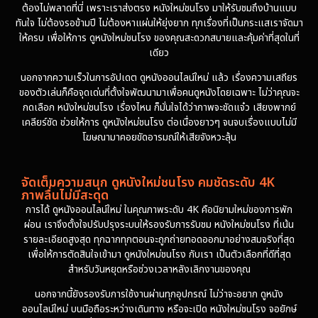
ต้องไม่พลาดที่นี่ เพราะเราส่งตรง หนังใหม่ชนโรง มาให้รับชมถึงบ้านแบบ
1974
ทันใจ ไม่ต้องรอข้ามปี ไม่ต้องหาแผ่นให้ยุ่งยาก ทุกเรื่องที่เป็นกระแสเราจัดมา
ให้ครบ เพื่อให้การ ดูหนังใหม่ชนโรง ของคุณสะดวกสบายและคุ้มค่าที่สุดในที่
เดียว
นอกจากความเร็วในการอัปเดต ดูหนังออนไลน์ใหม่ แล้ว เรื่องความเสถียร
ของตัวเล่นก็คือจุดเด่นที่ตั้งใจพัฒนามาเพื่อคนดูหนังโดยเฉพาะ ไม่ว่าคุณจะ
กดเลือก หนังใหม่ชนโรง เรื่องไหน ก็มั่นใจได้ว่าภาพจะชัดแจ๋ว เสียงพากย์
เคลียร์ชัด ช่วยให้การ ดูหนังใหม่ชนโรง ต่อเนื่องยาวๆ จนจบเรื่องแบบไม่มี
โฆษณามาคอยขัดอารมณ์ให้เสียจังหวะลุ้น
จัดเต็มความสนุก ดูหนังใหม่ชนโรง คมชัดระดับ 4K
ภาพลื่นไม่มีสะดุด
การได้ ดูหนังออนไลน์ใหม่ ในคุณภาพระดับ 4K คือนิยามใหม่ของการพัก
ผ่อน เราจึงตั้งใจปรับปรุงระบบให้รองรับการรับชม หนังใหม่ชนโรง ที่เน้น
รายละเอียดสูงสุด ทุกฉากทุกตอนจะถูกถ่ายทอดออกมาอย่างสมจริงที่สุด
เพื่อให้การตัดสินใจเข้ามา ดูหนังใหม่ชนโรง กับเรา เป็นตัวเลือกที่ดีที่สุด
สำหรับวันหยุดหรือช่วงเวลาหลังเลิกงานของคุณ
นอกจากนี้ยังรองรับการใช้งานผ่านทุกอุปกรณ์ ไม่ว่าจะอยาก ดูหนัง
ออนไลน์ใหม่ บนมือถือระหว่างเดินทาง หรือจะเปิด หนังใหม่ชนโรง จอยักษ์