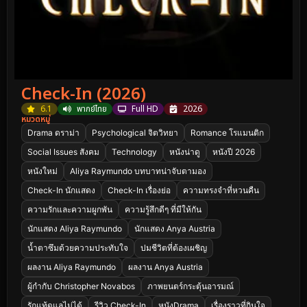
Check-In (2026)
6.1
พากย์ไทย
Full HD
2026
หมวดหมู่
Drama ดราม่า
Psychological จิตวิทยา
Romance โรแมนติก
Social Issues สังคม
Technology
หนังน่าดู
หนังปี 2026
หนังใหม่
Aliya Raymundo บทบาทน่าจับตามอง
Check-In นักแสดง
Check-In เรื่องย่อ
ความทรงจำที่หวนคืน
ความรักและความผูกพัน
ความรู้สึกดีๆ ที่มีให้กัน
นักแสดง Aliya Raymundo
นักแสดง Anya Austria
น้ำตาซึมด้วยความประทับใจ
ปมชีวิตที่ต้องเผชิญ
ผลงาน Aliya Raymundo
ผลงาน Anya Austria
ผู้กำกับ Christopher Novabos
ภาพยนตร์กระตุ้นอารมณ์
รักแท้ดูแลไม่ได้
รีวิว Check-In
หนังDrama
เรื่องราวที่กินใจ