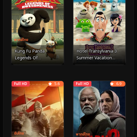
พากย์ไทย
พากย์ไทย
Kung Fu Panda
Hotel Transylvania 3
Legends Of
Summer Vacation
Awesomeness Vol.12
(2018) โรงแรมผีหนี ไปพัก
กังฟูแพนด้า ตำนาน
ร้อน 3 ซัมเมอร์หฤหรรษ์
ปรมาจารย์สุโค่ย! ชุด12
Full HD
5.6
Full HD
6.9
ซับไทย
พากย์ไทย