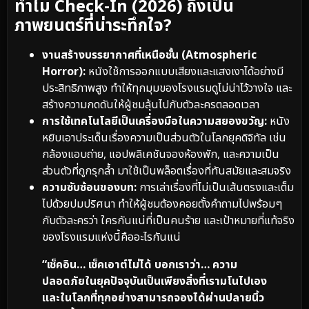
ทำไม Check-In (2026) ถึงเป็น
ภาพยนตร์ที่น่าระทึกใจ?
งานสร้างบรรยากาศที่เหนือชั้น (Atmospheric
Horror):
หนังใช้การออกแบบเสียงและแสงเงาได้อย่างมี
ประสิทธิภาพสูง ทำให้ทุกมุมของโรงแรมดูไม่น่าไว้วางใจ และ
สร้างความกดดันให้ผู้ชมลุ้นไปกับตัวละครตลอดเวลา
การใช้เทคโนโลยีเป็นเครื่องมือในความสยองขวัญ:
หนัง
หยิบเอาประเด็นเรื่องความเป็นส่วนตัวในโลกยุคดิจิทัล เช่น
กล้องแอบถ่าย, แอปพลิเคชันจองห้องพัก, และความเป็น
ส่วนตัวที่ถูกรุกล้ำ มาใช้เป็นพล็อตเรื่องที่ทันสมัยและสมจริง
ความซับซ้อนของบท:
การเล่าเรื่องที่ไม่เป็นเส้นตรงและเต็ม
ไปด้วยปมปริศนา ทำให้ผู้ชมต้องคอยตั้งคำถามไปพร้อมๆ
กับตัวละครว่า ใครกันแน่ที่เป็นคนร้าย และเป้าหมายที่แท้จริง
ของโรงแรมแห่งนี้คืออะไรกันแน่
“เช็คอิน… เช็คเอาต์ไม่ได้ บอกเราว่า… ความ
ปลอดภัยในยุคปัจจุบันเป็นเพียงสิ่งที่เรามโนไปเอง
และในโลกที่ทุกอย่างสามารถจองได้ผ่านปลายนิ้ว