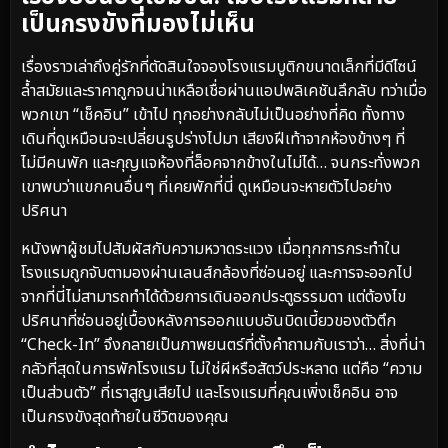
เป็นกรงขังที่มองไม่เห็น
เรื่องราวเล่าถึงคู่รักที่ตัดสินใจจองโรงแรมบูติกขนาดเล็กที่มีดีไซน์
ล้ำสมัยและราคาถูกจนน่าเหลือเชื่อผ่านแอปพลิเคชันลึกลับ ทว่าเมื่อ
พวกเขา “เช็คอิน” เข้าไป ทุกอย่างกลับไม่เป็นอย่างที่คิด ทั้งทาง
เดินที่ดูเหมือนจะเปลี่ยนรูปร่างไปมา เสียงฝีเท้าจากห้องข้างๆ ที่
ไม่มีคนพัก และกุญแจห้องที่ล็อคจากข้างในไม่ได้… จนกระทั่งพวก
เขาพบว่าแขกคนอื่นๆ ที่เคยพักที่นี่ ดูเหมือนจะหายตัวไปอย่าง
ปริศนา
หนังพาผู้ชมไปสัมผัสกับความหวาดระแวง เมื่อทุกการกระทำใน
โรงแรมถูกจับตามองผ่านเลนส์กล้องที่ซ่อนอยู่ และการจะออกไป
จากที่นี่ไม่สามารถทำได้ด้วยการเดินออกประตูธรรมดา แต่ต้องไข
ปริศนาที่ซ่อนอยู่เบื้องหลังการออกแบบอันบิดเบี้ยวของตัวตึก
“Check-In” จึงกลายเป็นภาพยนตร์ที่ตั้งคำถามกับเราว่า… สิ่งที่น่า
กลัวที่สุดในการพักโรงแรม ไม่ใช่ผีหรือสัตว์ประหลาด แต่คือ “ความ
เป็นส่วนตัว” ที่เราสูญเสียไป และโรงแรมที่คุณเพิ่งเช็คอิน อาจ
เป็นกรงขังสุดท้ายในชีวิตของคุณ