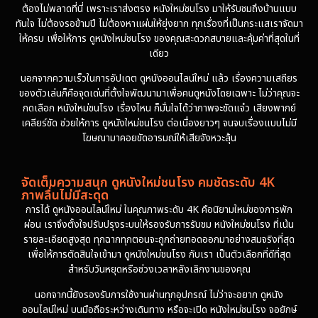
ต้องไม่พลาดที่นี่ เพราะเราส่งตรง หนังใหม่ชนโรง มาให้รับชมถึงบ้านแบบ
1974
ทันใจ ไม่ต้องรอข้ามปี ไม่ต้องหาแผ่นให้ยุ่งยาก ทุกเรื่องที่เป็นกระแสเราจัดมา
ให้ครบ เพื่อให้การ ดูหนังใหม่ชนโรง ของคุณสะดวกสบายและคุ้มค่าที่สุดในที่
เดียว
นอกจากความเร็วในการอัปเดต ดูหนังออนไลน์ใหม่ แล้ว เรื่องความเสถียร
ของตัวเล่นก็คือจุดเด่นที่ตั้งใจพัฒนามาเพื่อคนดูหนังโดยเฉพาะ ไม่ว่าคุณจะ
กดเลือก หนังใหม่ชนโรง เรื่องไหน ก็มั่นใจได้ว่าภาพจะชัดแจ๋ว เสียงพากย์
เคลียร์ชัด ช่วยให้การ ดูหนังใหม่ชนโรง ต่อเนื่องยาวๆ จนจบเรื่องแบบไม่มี
โฆษณามาคอยขัดอารมณ์ให้เสียจังหวะลุ้น
จัดเต็มความสนุก ดูหนังใหม่ชนโรง คมชัดระดับ 4K
ภาพลื่นไม่มีสะดุด
การได้ ดูหนังออนไลน์ใหม่ ในคุณภาพระดับ 4K คือนิยามใหม่ของการพัก
ผ่อน เราจึงตั้งใจปรับปรุงระบบให้รองรับการรับชม หนังใหม่ชนโรง ที่เน้น
รายละเอียดสูงสุด ทุกฉากทุกตอนจะถูกถ่ายทอดออกมาอย่างสมจริงที่สุด
เพื่อให้การตัดสินใจเข้ามา ดูหนังใหม่ชนโรง กับเรา เป็นตัวเลือกที่ดีที่สุด
สำหรับวันหยุดหรือช่วงเวลาหลังเลิกงานของคุณ
นอกจากนี้ยังรองรับการใช้งานผ่านทุกอุปกรณ์ ไม่ว่าจะอยาก ดูหนัง
ออนไลน์ใหม่ บนมือถือระหว่างเดินทาง หรือจะเปิด หนังใหม่ชนโรง จอยักษ์