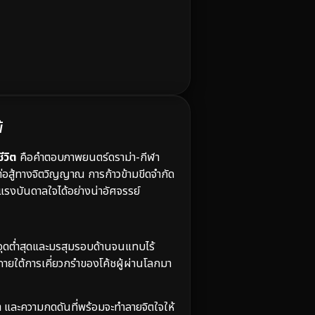
้
ีวิต
คือคำตอบภาพยนตร์ดราม่า-กีฬา
ต่อสู้ทางจิตวิญญาณ การก้าวข้ามขีดจำกัด
รงบันดาลใจได้อย่างน่าอัศจรรย์
กับจุดต่ำสุดและมรสุมรอบด้านจนแทบไร้
ภายใต้การเคี่ยวกรำของโค้ชผู้ผ่านโลกมา
ตา และความกดดันที่พร้อมจะทำลายจิตใจให้