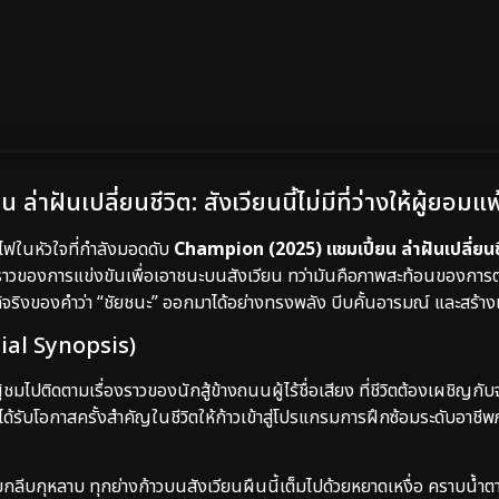
ฝันเปลี่ยนชีวิต: สังเวียนนี้ไม่มีที่ว่างให้ผู้ยอมแพ
ฟในหัวใจที่กำลังมอดดับ
Champion (2025) แชมเปี้ยน ล่าฝันเปลี่ยนช
ื่องราวของการแข่งขันเพื่อเอาชนะบนสังเวียน ทว่ามันคือภาพสะท้อนของการ
ริงของคำว่า “ชัยชนะ” ออกมาได้อย่างทรงพลัง บีบคั้นอารมณ์ และสร้างแ
icial Synopsis)
้ชมไปติดตามเรื่องราวของนักสู้ข้างถนนผู้ไร้ชื่อเสียง ที่ชีวิตต้องเผชิญ
้รับโอกาสครั้งสำคัญในชีวิตให้ก้าวเข้าสู่โปรแกรมการฝึกซ้อมระดับอาชีพ
วยกลีบกุหลาบ ทุกย่างก้าวบนสังเวียนผืนนี้เต็มไปด้วยหยาดเหงื่อ คราบน้ำ