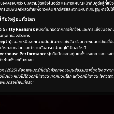
งครอบครัว ปมความขัดแย้งในอดีต และการเผชิญหน้ากับคู่ต่อสู้ที่แข็งแกร
อการเดิมพันครั้งสุดท้ายเพื่อทวงคืนศักดิ์ศรีและความฝันที่เคยสูญหายไปใ
ี้ทัชใจผู้ชมทั่วโลก
 Gritty Realism):
หนังถ่ายทอดฉากการฝึกซ้อมและการแข่งขันออกมาได้
มทุ่มเทของตัวละคร
 Depth):
นอกเหนือจากความมันส์ในการแข่งขัน ตัวบทภาพยนตร์ยังขยี้ปม
ด้อย่างกลมกล่อมและทำงานกับอารมณ์คนดูได้เป็นอย่างดี
owerhouse Performances):
ทีมนักแสดงทุ่มเททั้งแรงกายและแรงใจ 
ใจช่วยตั้งแต่ต้นจนจบ
(2025) คือภาพยนตร์ที่เข้าใจหัวอกของมนุษย์ธรรมดาที่ถูกโชคชะตากดทับ
ั้นเชิง หนังไม่ได้บอกให้เราชนะทุกคนบนโลก แต่บอกให้เราชนะใจตัวเองในวั
พยนตร์อย่างแท้จริง”