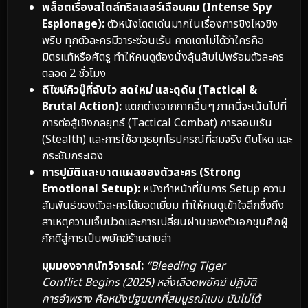
พล็อตเรื่องสไตล์ทริลเลอร์เฉือนคม (Intense Spy
Espionage):
ตัวหนังโดดเด่นมากในเรื่องการชิงไหวชิง
พริบ ทุกตัวละครมีวาระซ่อนเร้น คาดเดาไม่ได้ว่าใครคือ
มิตรแท้หรือศัตรู ทำให้คนดูต้องนั่งลุ้นสืบไปพร้อมตัวละคร
ตลอด 2 ชั่วโมง
ดีไซน์คิวบู๊ที่ฉับไว สดใหม่ และดุดัน (Tactical &
Brutal Action):
แตกต่างจากภาคอื่นๆ ภาคนี้จะเน้นไปที่
การต่อสู้เชิงกลยุทธ์ (Tactical Combat) การลอบเร้น
(Stealth) และการใช้อาวุธยุทโธปกรณ์ที่สมจริง ดิบโหด และ
กระชับกระเฉง
การปูมิติและบาดแผลของตัวละคร (Strong
Emotional Setup):
หนังทำหน้าที่ในการ Setup ความ
สัมพันธ์ของตัวละครได้ยอดเยี่ยม ทำให้คนดูเข้าใจลึกซึ้งถึง
สาเหตุความเจ็บปวดและการเปลี่ยนผ่านของตัวเอกขุนศึกผู้
ภักดีสู่การเป็นพยัคฆ์ร้ายสายล่า
มุมมองจากนักวิจารณ์:
“Bleeding Tiger
Conflict Begins (2025) หลั่งเลือดพยัคฆ์ ปฏิบัติ
การอำพราง คือหนังปฐมบทที่สมบูรณ์แบบ มันไม่ได้