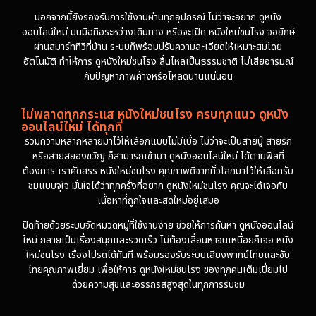
นอกจากนี้ยังรองรับการใช้งานผ่านทุกอุปกรณ์ ไม่ว่าจะอยาก ดูหนัง
ออนไลน์ใหม่ บนมือถือระหว่างเดินทาง หรือจะเปิด หนังใหม่ชนโรง จอยักษ์
ผ่านสมาร์ททีวีที่บ้าน ระบบก็พร้อมปรับความละเอียดให้เหมาะสมโดย
อัตโนมัติ ทำให้การ ดูหนังใหม่ชนโรง ลื่นไหลเป็นธรรมชาติ ไม่เสียอารมณ์
กับปัญหาภาพค้างหรือโหลดนานแน่นอน
ไม่พลาดทุกกระแส หนังใหม่ชนโรง ครบทุกแนว ดูหนัง
ออนไลน์ใหม่ ได้ทุกที่
รวมความหลากหลายมาไว้ให้เลือกแบบไม่มีเบื่อ ไม่ว่าจะเป็นสายบู๊ สายรัก
หรือสายสยองขวัญ ก็สามารถเข้ามา ดูหนังออนไลน์ใหม่ ได้ตามฟีลที่
ต้องการ เราคัดสรร หนังใหม่ชนโรง คุณภาพดีจากทั่วโลกมาไว้ให้เลือกรับ
ชมแบบจุใจ มั่นใจได้ว่าทุกครั้งที่อยาก ดูหนังใหม่ชนโรง คุณจะได้เจอกับ
เนื้อหาที่ถูกใจและสดใหม่อยู่เสมอ
ปิดท้ายด้วยระบบจัดหมวดหมู่ที่ใช้งานง่าย ช่วยให้การค้นหา ดูหนังออนไลน์
ใหม่ กลายเป็นเรื่องสนุกและรวดเร็ว ไม่ต้องเลื่อนหาจนเหนื่อยก็เจอ หนัง
ใหม่ชนโรง เรื่องโปรดได้ทันที พร้อมรองรับระบบเสียงพากย์ไทยและซับ
ไทยคุณภาพเยี่ยม เพื่อให้การ ดูหนังใหม่ชนโรง ของทุกคนเต็มเปี่ยมไป
ด้วยความสุขและอรรถรสสูงสุดในทุกการรับชม