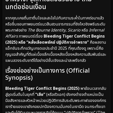
นกต่อซ่อนเงื่อน
หากคุณเคยตื่นตาตื่นใจและสะใจไปกับความระห่ำในภาคต่อมาแล้ว
หรือชื่นชอบภาพยนตร์แนวสืบสวนจารกรรมที่ชิงไหวชิงพริบระดับ
พระกาฬอย่าง
The Bourne Identity
,
Sicario
หรือ
Infernal
Affairs
ภาพยนตร์เรื่อง
Bleeding Tiger Conflict Begins
(2025) หรือ “หลั่งเลือดพยัคฆ์ ปฏิบัติการอำพราง”
คือผลงาน
แอ็กชันระทึกขวัญเกรดเอประจำปี 2025 ที่คุณต้องดู เพราะนี่คือ
กุญแจสำคัญที่ตีแผ่เบื้องลึกเบื้องหลังเบื้องหลังความสัมพันธ์และ
แผนลวงระดับชาติได้อย่างมีชั้นเชิงและน่าสะพรึงกลัว
เรื่องย่ออย่างเป็นทางการ (Official
Synopsis)
Bleeding Tiger Conflict Begins (2025)
พาย้อนเวลากลับ
สู่จุดเริ่มต้นในยุคที่
“เสือ”
(หรือตัวเอก) ยังคงดำรงตำแหน่งเป็น
มือสังหารและหัวหน้าหน่วยปฏิบัติการลับระดับพระกาฬขององค์กร
เงาร้ายของเขายังคอยปกป้องความมั่นคงในเงามืด จนกระทั่งเขา
และทีมได้รับมอบหมายภารกิจโค้ดเนม “ปฏิบัติการอำพราง” (The