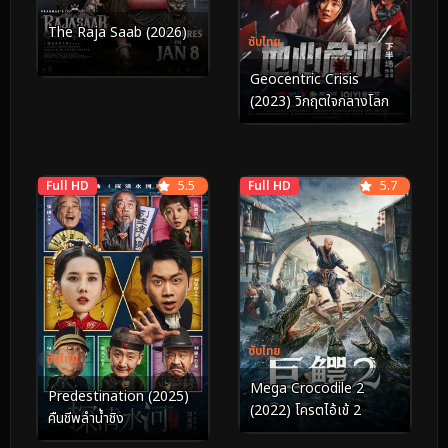
The Raja Saab (2026)
ซับไทย
Geocentric Crisis
(2023) วิกฤตใจกลางโลก
Full HD
5.5
Full HD
5.7
ซับไทย
ซับไทย
Mega Crocodile 2
Predestination (2025)
(2022) โครตไอ้เข้ 2
คืนชีพลำน้ำชิง