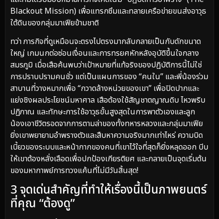
Blackout Mission) เพื่อแทรกซึมและทลายเครือข่ายขนส่งอาวุธ
ใต้ดินของกลุ่มมาเฟียข้ามชาติ
ทว่า ภารกิจที่ดูเหมือนจะตรงไปตรงมากลับกลายเป็นกับดักขนาด
ใหญ่ เกมนกต่อซ่อนเงื่อนและการทรยศหักหลังอุบัติขึ้นใจกลาง
สมรภูมิ เมื่อเสือค้นพบว่าเป้าหมายที่แท้จริงของปฏิบัติการนี้ไม่ใช่
การปราบปรามคนชั่ว แต่เป็นแผนการของ “คนใน” และพี่น้องร่วม
สาบานที่วางหมากเพื่อ “กวาดล้างหน่วยของเขา” เพื่อปิดปากและ
แย่งชิงผลประโยชน์มหาศาล เสือต้องใช้สัญชาตญาณดิบ ไหวพริบ
ปฏิภาณ และทักษะการใช้อาวุธขั้นสูงสุดในการพาตัวเองและลูก
น้องเอาชีวิตรอดจากการตามล่าของทั้งทหารหลวงและกลุ่มมาเฟีย
ยิ่งเขาพยายามอำพรางตัวและสืบหาความจริงมากเท่าไหร่ ความบิด
เบี้ยวของระบบและหน้ากากของคนที่เขาไว้ใจที่สุดก็ยิ่งหลุดออก บีบ
ให้เขาต้องหลั่งเลือดเพื่อปกป้องเกียรติยศ และกลายเป็นจุดเริ่มต้น
ของมหากาพย์การทวงแค้นที่ไม่มีวันสิ้นสุด!
3 จุดเด่นสำคัญที่ทำให้เรื่องนี้เป็นภาพยนตร์
ที่คุณ “ต้องดู”