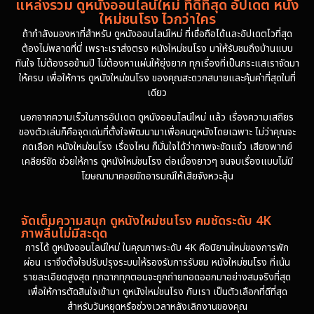
แหล่งรวม ดูหนังออนไลน์ใหม่ ที่ดีที่สุด อัปเดต หนัง
1986
1985
ใหม่ชนโรง ไวกว่าใคร
1981
1978
ถ้ากำลังมองหาที่สำหรับ ดูหนังออนไลน์ใหม่ ที่เชื่อถือได้และอัปเดตไวที่สุด
ต้องไม่พลาดที่นี่ เพราะเราส่งตรง หนังใหม่ชนโรง มาให้รับชมถึงบ้านแบบ
1974
ทันใจ ไม่ต้องรอข้ามปี ไม่ต้องหาแผ่นให้ยุ่งยาก ทุกเรื่องที่เป็นกระแสเราจัดมา
ให้ครบ เพื่อให้การ ดูหนังใหม่ชนโรง ของคุณสะดวกสบายและคุ้มค่าที่สุดในที่
เดียว
นอกจากความเร็วในการอัปเดต ดูหนังออนไลน์ใหม่ แล้ว เรื่องความเสถียร
ของตัวเล่นก็คือจุดเด่นที่ตั้งใจพัฒนามาเพื่อคนดูหนังโดยเฉพาะ ไม่ว่าคุณจะ
กดเลือก หนังใหม่ชนโรง เรื่องไหน ก็มั่นใจได้ว่าภาพจะชัดแจ๋ว เสียงพากย์
เคลียร์ชัด ช่วยให้การ ดูหนังใหม่ชนโรง ต่อเนื่องยาวๆ จนจบเรื่องแบบไม่มี
โฆษณามาคอยขัดอารมณ์ให้เสียจังหวะลุ้น
จัดเต็มความสนุก ดูหนังใหม่ชนโรง คมชัดระดับ 4K
ภาพลื่นไม่มีสะดุด
การได้ ดูหนังออนไลน์ใหม่ ในคุณภาพระดับ 4K คือนิยามใหม่ของการพัก
ผ่อน เราจึงตั้งใจปรับปรุงระบบให้รองรับการรับชม หนังใหม่ชนโรง ที่เน้น
รายละเอียดสูงสุด ทุกฉากทุกตอนจะถูกถ่ายทอดออกมาอย่างสมจริงที่สุด
เพื่อให้การตัดสินใจเข้ามา ดูหนังใหม่ชนโรง กับเรา เป็นตัวเลือกที่ดีที่สุด
สำหรับวันหยุดหรือช่วงเวลาหลังเลิกงานของคุณ