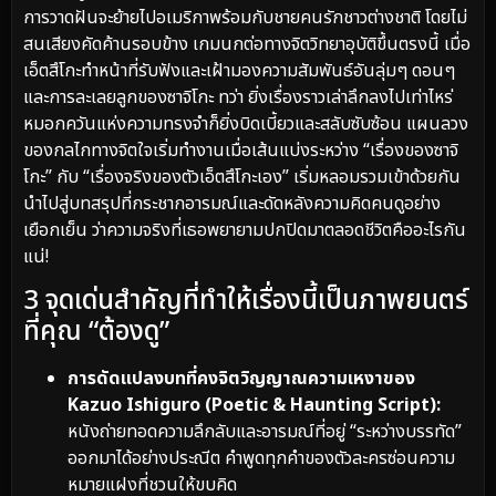
การวาดฝันจะย้ายไปอเมริกาพร้อมกับชายคนรักชาวต่างชาติ โดยไม่
สนเสียงคัดค้านรอบข้าง เกมนกต่อทางจิตวิทยาอุบัติขึ้นตรงนี้ เมื่อ
เอ็ตสึโกะทำหน้าที่รับฟังและเฝ้ามองความสัมพันธ์อันลุ่มๆ ดอนๆ
และการละเลยลูกของซาจิโกะ ทว่า ยิ่งเรื่องราวเล่าลึกลงไปเท่าไหร่
หมอกควันแห่งความทรงจำก็ยิ่งบิดเบี้ยวและสลับซับซ้อน แผนลวง
ของกลไกทางจิตใจเริ่มทำงานเมื่อเส้นแบ่งระหว่าง “เรื่องของซาจิ
โกะ” กับ “เรื่องจริงของตัวเอ็ตสึโกะเอง” เริ่มหลอมรวมเข้าด้วยกัน
นำไปสู่บทสรุปที่กระชากอารมณ์และดัดหลังความคิดคนดูอย่าง
เยือกเย็น ว่าความจริงที่เธอพยายามปกปิดมาตลอดชีวิตคืออะไรกัน
แน่!
3 จุดเด่นสำคัญที่ทำให้เรื่องนี้เป็นภาพยนตร์
ที่คุณ “ต้องดู”
การดัดแปลงบทที่คงจิตวิญญาณความเหงาของ
Kazuo Ishiguro (Poetic & Haunting Script):
หนังถ่ายทอดความลึกลับและอารมณ์ที่อยู่ “ระหว่างบรรทัด”
ออกมาได้อย่างประณีต คำพูดทุกคำของตัวละครซ่อนความ
หมายแฝงที่ชวนให้ขบคิด