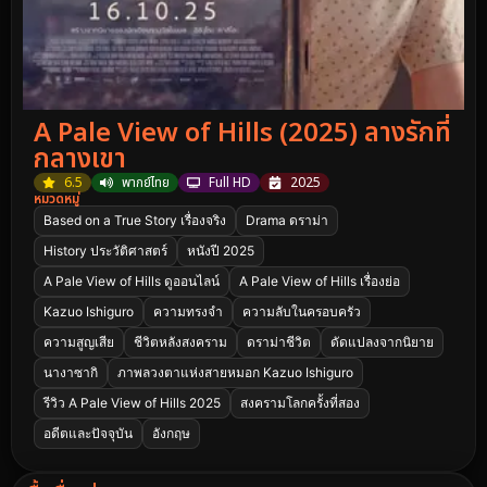
A Pale View of Hills (2025) ลางรักที่
กลางเขา
6.5
พากย์ไทย
Full HD
2025
หมวดหมู่
Based on a True Story เรื่องจริง
Drama ดราม่า
History ประวัติศาสตร์
หนังปี 2025
A Pale View of Hills ดูออนไลน์
A Pale View of Hills เรื่องย่อ
Kazuo Ishiguro
ความทรงจำ
ความลับในครอบครัว
ความสูญเสีย
ชีวิตหลังสงคราม
ดราม่าชีวิต
ดัดแปลงจากนิยาย
นางาซากิ
ภาพลวงตาแห่งสายหมอก Kazuo Ishiguro
รีวิว A Pale View of Hills 2025
สงครามโลกครั้งที่สอง
อดีตและปัจจุบัน
อังกฤษ