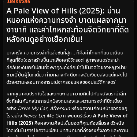
เนื้อเรื่องย่อ
A Pale View of Hills (2025): ม่าน
หมอกแห่งความทรงจำ บาดแผลจากนา
งาซากิ และคำโกหกสะท้อนจิตวิทยาที่ดัด
หลังคนดูอย่างเยือกเย็น!
บางครั้ง ความทรงจำที่แจ่มชัดที่สุด… ก็คือคำโกหกที่แนบเนียน
ที่สุดที่จิตใจเราสร้างขึ้นมาเพื่อเอาชีวิตรอด! สู่ภาพยนตร์ดราม่า
ลึกลับระดับพรีเมียมที่จะพาคุณดิ่งลึกเข้าไปในจิตใจของหญิงม่าย
ชาวญี่ปุ่นผู้โดดเดี่ยว ท่ามกลางทัศนียภาพอันเงียบสงบแต่แฝงไป
ด้วยความหลอนทางอารมณ์จากรอยแผลของประวัติศาสตร์
หากคุณเคยประทับใจและตกตะกอนความคิดไปกับหนังดราม่าลึก
ซึ้งที่เล่นกับกลไกการปกป้องตนเองและความทรงจำที่บิดเบี้ยว
อย่าง
Drive My Car
,
Aftersun
หรือผลงานก่อนหน้าของอิชิกุ
โระอย่าง
Never Let Me Go
ภาพยนตร์เรื่อง
A Pale View of
Hills (2025)
คือผลงานศิลปะชั้นยอดที่คุณต้องลิ้มรส ตัวหนัง
โดดเด่นในการใช้ความเงียบ บทสนทนาที่กึ่งจริงกึ่งลวง และความ