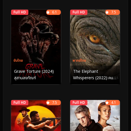
Full HD
6.1
Full HD
7.5
ซับไทย
พากย์ไทย
Grave Torture (2024)
The Elephant
สุสานลงทัณฑ์
Whisperers (2022) คน
กล่อมช้าง
Full HD
7.5
Full HD
4.1