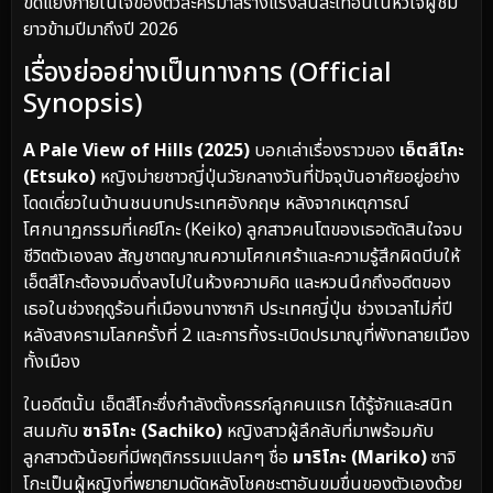
ขัดแย้งภายในใจของตัวละครมาสร้างแรงสั่นสะเทือนในหัวใจผู้ชม
ยาวข้ามปีมาถึงปี 2026
เรื่องย่ออย่างเป็นทางการ (Official
Synopsis)
A Pale View of Hills (2025)
บอกเล่าเรื่องราวของ
เอ็ตสึโกะ
(Etsuko)
หญิงม่ายชาวญี่ปุ่นวัยกลางวันที่ปัจจุบันอาศัยอยู่อย่าง
โดดเดี่ยวในบ้านชนบทประเทศอังกฤษ หลังจากเหตุการณ์
โศกนาฏกรรมที่เคย์โกะ (Keiko) ลูกสาวคนโตของเธอตัดสินใจจบ
ชีวิตตัวเองลง สัญชาตญาณความโศกเศร้าและความรู้สึกผิดบีบให้
เอ็ตสึโกะต้องจมดิ่งลงไปในห้วงความคิด และหวนนึกถึงอดีตของ
เธอในช่วงฤดูร้อนที่เมืองนางาซากิ ประเทศญี่ปุ่น ช่วงเวลาไม่กี่ปี
หลังสงครามโลกครั้งที่ 2 และการทิ้งระเบิดปรมาณูที่พังทลายเมือง
ทั้งเมือง
ในอดีตนั้น เอ็ตสึโกะซึ่งกำลังตั้งครรภ์ลูกคนแรก ได้รู้จักและสนิท
สนมกับ
ซาจิโกะ (Sachiko)
หญิงสาวผู้ลึกลับที่มาพร้อมกับ
ลูกสาวตัวน้อยที่มีพฤติกรรมแปลกๆ ชื่อ
มาริโกะ (Mariko)
ซาจิ
โกะเป็นผู้หญิงที่พยายามดัดหลังโชคชะตาอันขมขื่นของตัวเองด้วย