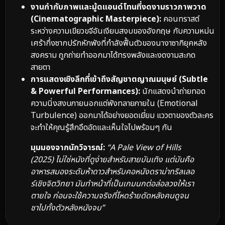
งานกำกับภาพและมู้ดแอนด์โทนที่งดงามราวภาพวาด
(Cinematographic Masterpiece):
คอนทราสต์
ระหว่างความเขียวขจีอันเงียบสงบของอังกฤษ กับความหม่น
เศร้ากึ่งซากปรักหักพังที่กำลังฟื้นตัวของนางาซากิยุคหลัง
สงคราม ถูกถ่ายทำออกมาได้ทรงพลังและงดงามสะกด
สายตา
การแสดงเชิงลึกที่เข้าถึงสัญชาตญาณมนุษย์ (Subtle
& Powerful Performances):
นักแสดงนำถ่ายทอด
ความนิ่งสงบภายนอกแต่พังทลายภายใน (Emotional
Turbulence) ออกมาได้อย่างยอดเยี่ยม แววตาของตัวละคร
จะทำให้คุณรู้สึกอึดอัดและเห็นใจไปพร้อมๆ กัน
มุมมองจากนักวิจารณ์:
“A Pale View of Hills
(2025) ไม่ใช่หนังที่ดูง่ายสำหรับสายบันเทิง แต่มันคือ
อาหารสมองระดับห้าดาวสำหรับคอหนังดราม่าทริลเลอ
ร์เชิงจิตวิทยา มันทำหน้าที่เป็นเกมนกต่อล่อลวงให้เรา
ตายใจ ก่อนจะใช้ความจริงที่โหดร้ายดัดหลังคนดูจน
ชาไปทั้งตัวหลังหนังจบ”