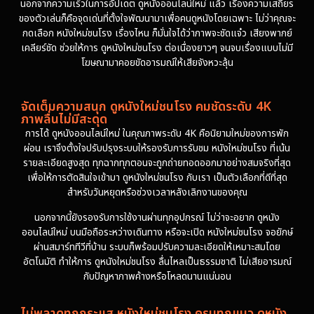
นอกจากความเร็วในการอัปเดต ดูหนังออนไลน์ใหม่ แล้ว เรื่องความเสถียร
ของตัวเล่นก็คือจุดเด่นที่ตั้งใจพัฒนามาเพื่อคนดูหนังโดยเฉพาะ ไม่ว่าคุณจะ
กดเลือก หนังใหม่ชนโรง เรื่องไหน ก็มั่นใจได้ว่าภาพจะชัดแจ๋ว เสียงพากย์
เคลียร์ชัด ช่วยให้การ ดูหนังใหม่ชนโรง ต่อเนื่องยาวๆ จนจบเรื่องแบบไม่มี
โฆษณามาคอยขัดอารมณ์ให้เสียจังหวะลุ้น
จัดเต็มความสนุก ดูหนังใหม่ชนโรง คมชัดระดับ 4K
ภาพลื่นไม่มีสะดุด
การได้ ดูหนังออนไลน์ใหม่ ในคุณภาพระดับ 4K คือนิยามใหม่ของการพัก
ผ่อน เราจึงตั้งใจปรับปรุงระบบให้รองรับการรับชม หนังใหม่ชนโรง ที่เน้น
รายละเอียดสูงสุด ทุกฉากทุกตอนจะถูกถ่ายทอดออกมาอย่างสมจริงที่สุด
เพื่อให้การตัดสินใจเข้ามา ดูหนังใหม่ชนโรง กับเรา เป็นตัวเลือกที่ดีที่สุด
สำหรับวันหยุดหรือช่วงเวลาหลังเลิกงานของคุณ
นอกจากนี้ยังรองรับการใช้งานผ่านทุกอุปกรณ์ ไม่ว่าจะอยาก ดูหนัง
ออนไลน์ใหม่ บนมือถือระหว่างเดินทาง หรือจะเปิด หนังใหม่ชนโรง จอยักษ์
ผ่านสมาร์ททีวีที่บ้าน ระบบก็พร้อมปรับความละเอียดให้เหมาะสมโดย
อัตโนมัติ ทำให้การ ดูหนังใหม่ชนโรง ลื่นไหลเป็นธรรมชาติ ไม่เสียอารมณ์
กับปัญหาภาพค้างหรือโหลดนานแน่นอน
ไม่พลาดทุกกระแส หนังใหม่ชนโรง ครบทุกแนว ดูหนัง