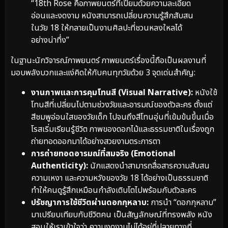
“18th Rose คือภาพยนตร์ที่เปี่ยมด้วยความละเอียด
อ่อนและงดงาม หนังสามารถเปลี่ยนความรู้สึกสับสน
ในวัย 18 ให้กลายเป็นงานศิลปะที่ชวนหลงใหลได้
อย่างน่าทึ่ง”
ในฐานะนักวิจารณ์ภาพยนตร์ ภาพยนตร์เรื่องนี้ถือเป็นผลงานที่
มอบพลังบวกและแง่คิดให้กับคนทุกวัยด้วย 3 จุดเด่นสำคัญ:
งานภาพและการคุมโทนสี (Visual Narrative):
หนังใช้
โทนสีที่เปลี่ยนไปตามช่วงวัยและอารมณ์ของตัวละคร ตั้งแต่
สีชมพูอ่อนใสของวัยเด็ก ไปจนถึงสีโทนอุ่นที่เข้มข้นขึ้นเมื่อ
โรสเริ่มเรียนรู้ชีวิต ภาพของดอกไม้และธรรมชาติในเรื่องถูก
ถ่ายทอดออกมาได้อย่างสวยงามตระการตา
การถ่ายทอดอารมณ์ที่สมจริง (Emotional
Authenticity):
นักแสดงนำสามารถสื่อสารความสับสน
ความเหงา และความหวังของวัย 18 ได้อย่างเป็นธรรมชาติ
ทำให้คนดูรู้สึกเหมือนกำลังเติบโตไปพร้อมกับตัวละคร
ปรัชญาการใช้ชีวิตผ่านดอกกุหลาบ:
การนำ “ดอกกุหลาบ”
มาเปรียบเทียบกับชีวิตคน เป็นสัญลักษณ์ที่ทรงพลัง หนัง
สอนให้เราเข้าใจว่า ความงดงามไม่ได้อยู่ที่ปลายทางที่