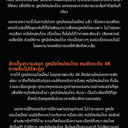
ให้ครบ เพื่อให้การ ดูหนังใหม่ชนโรง ของคุณสะดวกสบายและคุ้มค่าที่สุดในที่
เดียว
นอกจากความเร็วในการอัปเดต ดูหนังออนไลน์ใหม่ แล้ว เรื่องความเสถียร
ของตัวเล่นก็คือจุดเด่นที่ตั้งใจพัฒนามาเพื่อคนดูหนังโดยเฉพาะ ไม่ว่าคุณจะ
กดเลือก หนังใหม่ชนโรง เรื่องไหน ก็มั่นใจได้ว่าภาพจะชัดแจ๋ว เสียงพากย์
เคลียร์ชัด ช่วยให้การ ดูหนังใหม่ชนโรง ต่อเนื่องยาวๆ จนจบเรื่องแบบไม่มี
โฆษณามาคอยขัดอารมณ์ให้เสียจังหวะลุ้น
จัดเต็มความสนุก ดูหนังใหม่ชนโรง คมชัดระดับ 4K
ภาพลื่นไม่มีสะดุด
การได้ ดูหนังออนไลน์ใหม่ ในคุณภาพระดับ 4K คือนิยามใหม่ของการพัก
ผ่อน เราจึงตั้งใจปรับปรุงระบบให้รองรับการรับชม หนังใหม่ชนโรง ที่เน้น
รายละเอียดสูงสุด ทุกฉากทุกตอนจะถูกถ่ายทอดออกมาอย่างสมจริงที่สุด
เพื่อให้การตัดสินใจเข้ามา ดูหนังใหม่ชนโรง กับเรา เป็นตัวเลือกที่ดีที่สุด
สำหรับวันหยุดหรือช่วงเวลาหลังเลิกงานของคุณ
นอกจากนี้ยังรองรับการใช้งานผ่านทุกอุปกรณ์ ไม่ว่าจะอยาก ดูหนัง
ออนไลน์ใหม่ บนมือถือระหว่างเดินทาง หรือจะเปิด หนังใหม่ชนโรง จอยักษ์
ผ่านสมาร์ททีวีที่บ้าน ระบบก็พร้อมปรับความละเอียดให้เหมาะสมโดย
อัตโนมัติ ทำให้การ ดูหนังใหม่ชนโรง ลื่นไหลเป็นธรรมชาติ ไม่เสียอารมณ์