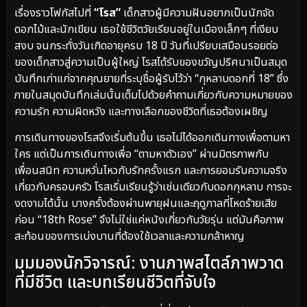
เรื่องราวโฟกัสไปที่
“โรส”
เด็กสาวผู้มีความฝันอยากเป็นนักจัด
ดอกไม้และนักเขียน เธอใช้ชีวิตวัยเรียนอยู่ในเมืองเล็กๆ ที่เงียบ
สงบ จนกระทั่งวันเกิดอายุครบ 18 ปี วันที่เปรียบเสมือนรอยต่อ
ของเด็กสาวสู่ความเป็นผู้ใหญ่ โรสได้รับของขวัญปริศนาเป็นสมุด
บันทึกเก่าแก่จากคุณยายที่ระบุชื่อผู้รับไว้ว่า “กุหลาบดอกที่ 18” ซึ่ง
ภายในสมุดบันทึกเล่มนั้นเต็มไปด้วยคำถามเกี่ยวกับความหมายของ
ความรัก ความผิดหวัง และทางเลือกของชีวิตที่เธอต้องเผชิญ
การเดินทางของโรสจึงเริ่มต้นขึ้น เธอไม่ได้ออกเดินทางเพื่อตามหา
ใคร แต่เป็นการเดินทางเพื่อ “ตามหาตัวเอง” ผ่านมิตรภาพกับ
เพื่อนสนิท ความหวั่นไหวกับรักครั้งแรก และการยอมรับความจริง
เกี่ยวกับครอบครัว โรสเริ่มเรียนรู้ว่าเช่นเดียวกับดอกกุหลาบ การจะ
งดงามได้นั้น บางครั้งต้องผ่านพายุฝนและฤดูกาลที่โหดร้ายเสีย
ก่อน “18th Rose” จึงไม่ใช่แค่หนังเกี่ยวกับวัยรุ่น แต่มันคือภาพ
สะท้อนของการเบ่งบานที่ต้องใช้เวลาและความกล้าหาญ
มุมมองนักวิจารณ์: งานภาพสไตล์ภาพวาด
ที่มีชีวิต และบทเรียนชีวิตที่จับใจ